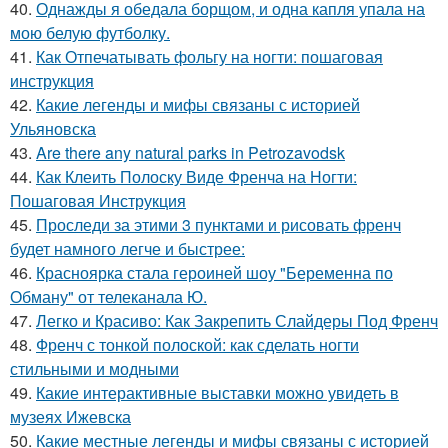
40.
Однажды я обедала борщом, и одна капля упала на
мою белую футболку.
41.
Как Отпечатывать фольгу на ногти: пошаговая
инструкция
42.
Какие легенды и мифы связаны с историей
Ульяновска
43.
Are there any natural parks in Petrozavodsk
44.
Как Клеить Полоску Виде Френча на Ногти:
Пошаговая Инструкция
45.
Проследи за этими 3 пунктами и рисовать френч
будет намного легче и быстрее:
46.
Красноярка стала героиней шоу "Беременна по
Обману" от телеканала Ю.
47.
Легко и Красиво: Как Закрепить Слайдеры Под Френч
48.
Френч с тонкой полоской: как сделать ногти
стильными и модными
49.
Какие интерактивные выставки можно увидеть в
музеях Ижевска
50.
Какие местные легенды и мифы связаны с историей