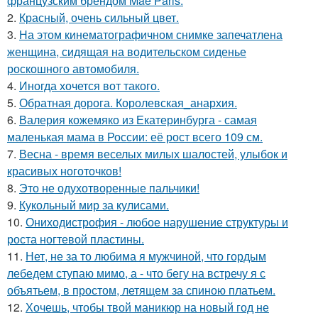
французским брендом Mae Paris.
2.
Красный, очень сильный цвет.
3.
На этом кинематографичном снимке запечатлена
женщина, сидящая на водительском сиденье
роскошного автомобиля.
4.
Иногда хочется вот такого.
5.
Обратная дорога. Королевская_анархия.
6.
Валерия кожемяко из Екатеринбурга - самая
маленькая мама в России: её рост всего 109 см.
7.
Весна - время веселых милых шалостей, улыбок и
красивых ноготочков!
8.
Это не одухотворенные пальчики!
9.
Кукольный мир за кулисами.
10.
Ониходистрофия - любое нарушение структуры и
роста ногтевой пластины.
11.
Нет, не за то любима я мужчиной, что гордым
лебедем ступаю мимо, а - что бегу на встречу я с
объятьем, в простом, летящем за спиною платьем.
12.
Хочешь, чтобы твой маникюр на новый год не