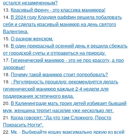
остался незамеченным?
13.
Красивый френч - это классика маникюра!
14.
В 2024 году Клаудия раффин решила побаловать
себя и сделать красивый маникюр на день святого
Валентина.
15.
О разном женском.
16.
В один прекрасный осенний день я решила сбежать
от городской суеты и отправиться на природу.
17.
Гигиенический маникюр - это не про красоту, а про
здоровье!
18.
Почему такой маникюр стоит попробовать?
19.
- Регулярность процедур: рекомендуется делать
гигиенический маникюр каждые 2-4 недели для
поддержания эстетичного вида.
20.
В Калининграде мать троих детей избивает бывший
муж, женщина терпит насилие уже несколько лет.
21.
Когда говорят: "Да что там Сложного, Просто
Покрасить Ногти".
22.
Мк. - Выбирайте кошку максимально яркую из всей