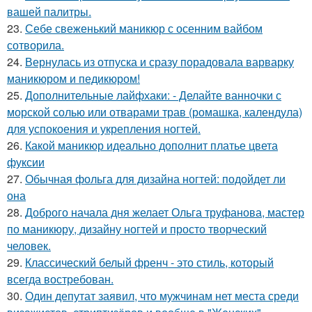
вашей палитры.
23.
Себе свеженький маникюр с осенним вайбом
сотворила.
24.
Вернулась из отпуска и сразу порадовала варварку
маникюром и педикюром!
25.
Дополнительные лайфхаки: - Делайте ванночки с
морской солью или отварами трав (ромашка, календула)
для успокоения и укрепления ногтей.
26.
Какой маникюр идеально дополнит платье цвета
фуксии
27.
Обычная фольга для дизайна ногтей: подойдет ли
она
28.
Доброго начала дня желает Ольга труфанова, мастер
по маникюру, дизайну ногтей и просто творческий
человек.
29.
Классический белый френч - это стиль, который
всегда востребован.
30.
Один депутат заявил, что мужчинам нет места среди