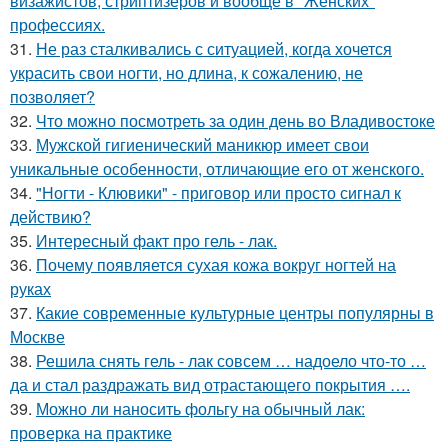
визажистов, стриптизёров и вообще в "Женских"
профессиях.
31.
Не раз сталкивались с ситуацией, когда хочется
украсить свои ногти, но длина, к сожалению, не
позволяет?
32.
Что можно посмотреть за один день во Владивостоке
33.
Мужской гигиенический маникюр имеет свои
уникальные особенности, отличающие его от женского.
34.
"Ногти - Клювики" - приговор или просто сигнал к
действию?
35.
Интересный факт про гель - лак.
36.
Почему появляется сухая кожа вокруг ногтей на
руках
37.
Какие современные культурные центры популярны в
Москве
38.
Решила снять гель - лак совсем … надоело что-то …
да и стал раздражать вид отрастающего покрытия ….
39.
Можно ли наносить фольгу на обычный лак:
проверка на практике