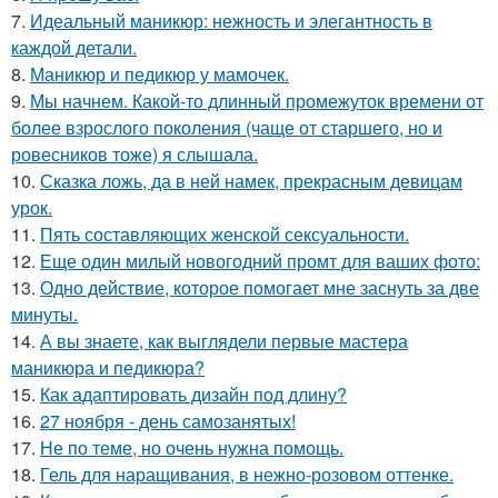
7.
Идеальный маникюр: нежность и элегантность в
каждой детали.
8.
Маникюр и педикюр у мамочек.
9.
Мы начнем. Какой-то длинный промежуток времени от
более взрослого поколения (чаще от старшего, но и
ровесников тоже) я слышала.
10.
Сказка ложь, да в ней намек, прекрасным девицам
урок.
11.
Пять составляющих женской сексуальности.
12.
Еще один милый новогодний промт для ваших фото:
13.
Одно действие, которое помогает мне заснуть за две
минуты.
14.
А вы знаете, как выглядели первые мастера
маникюра и педикюра?
15.
Как адаптировать дизайн под длину?
16.
27 ноября - день самозанятых!
17.
Не по теме, но очень нужна помощь.
18.
Гель для наращивания, в нежно-розовом оттенке.