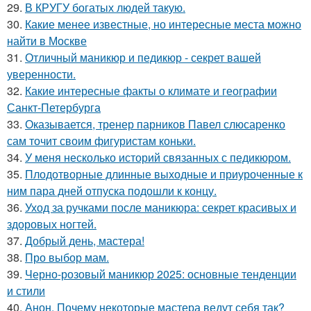
29.
В КРУГУ богатых людей такую.
30.
Какие менее известные, но интересные места можно
найти в Москве
31.
Отличный маникюр и педикюр - секрет вашей
уверенности.
32.
Какие интересные факты о климате и географии
Санкт-Петербурга
33.
Оказывается, тренер парников Павел слюсаренко
сам точит своим фигуристам коньки.
34.
У меня несколько историй связанных с педикюром.
35.
Плодотворные длинные выходные и приуроченные к
ним пара дней отпуска подошли к концу.
36.
Уход за ручками после маникюра: секрет красивых и
здоровых ногтей.
37.
Добрый день, мастера!
38.
Про выбор мам.
39.
Черно-розовый маникюр 2025: основные тенденции
и стили
40.
Анон. Почему некоторые мастера ведут себя так?