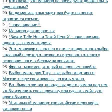
19.
Кто сказал, что маникюр на обеих руках должен быть
одинаковым?
20.
Когда маникюр выглядит, как будто на ногтях
отражается космос.
21.
* наращивание *.
22.
Маникюр для подростка:
23.
"Зачем Тебе Ногти Такой Ценой" - написали мне
однажды в комментариях.
24.
Этот маникюр выполнен в стиле градиентного омбре
- плавный переход от нежного сиреневого оттенка у
основания ногтя к белому на кончиках.
25.
Френч - маникюр, который не прощает ошибок.
26.
Выбор места для Тату - как выбор квартиры в
Москве: везде свои нюансы, но жить можно.
27.
Вот бывает же так, правда: вы долго думали над тем,
чтобы изменить свою прическу или сделать мейк чуть
ярче обычного.
28.
Уникальный маникюр: как китайские иероглифы
украшают ногти