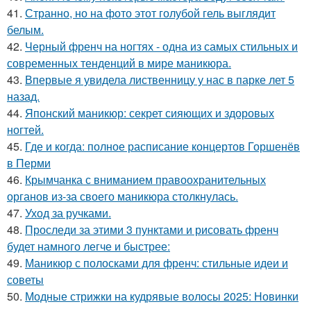
41.
Странно, но на фото этот голубой гель выглядит
белым.
42.
Черный френч на ногтях - одна из самых стильных и
современных тенденций в мире маникюра.
43.
Впервые я увидела лиственницу у нас в парке лет 5
назад.
44.
Японский маникюр: секрет сияющих и здоровых
ногтей.
45.
Где и когда: полное расписание концертов Горшенёв
в Перми
46.
Крымчанка с вниманием правоохранительных
органов из-за своего маникюра столкнулась.
47.
Уход за ручками.
48.
Проследи за этими 3 пунктами и рисовать френч
будет намного легче и быстрее:
49.
Маникюр с полосками для френч: стильные идеи и
советы
50.
Модные стрижки на кудрявые волосы 2025: Новинки