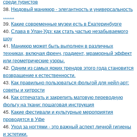
среди туристов
38.
Нюдовый маникюр - элегантность и универсальность
…….
39.
Какие современные музеи есть в Екатеринбурге
40.
Слава в Улан-Удэ: как стать частью незабываемого
шоу
41.
Маникюр может быть выполнен в различных
техниках, включая френч, градиент, мраморный эффект
или геометрические узоры.
42.
Одним из самых ярких трендов этого года становится
возвращение к естественности.
43.
Как правильно пользоваться фольгой для нейл-арт:
советы и хитрости
44.
Как отпечатать и закрепить матовую переводную
фольгу на ткани: пошаговая инструкция
45.
Какие фестивали и культурные мероприятия
проводятся в Уфе
46.
Уход за ногтями - это важный аспект личной гигиены
и эстетики.