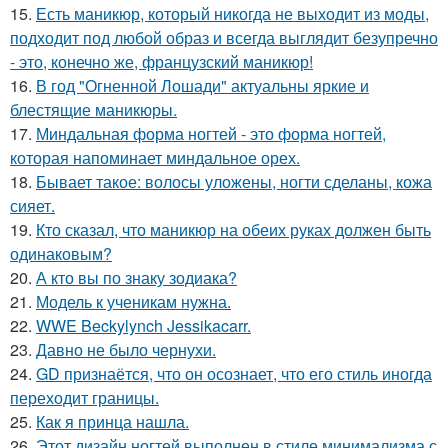
15.
Есть маникюр, который никогда не выходит из моды,
подходит под любой образ и всегда выглядит безупречно
- это, конечно же, французский маникюр!
16.
В год "Огненной Лошади" актуальны яркие и
блестящие маникюры.
17.
Миндальная форма ногтей - это форма ногтей,
которая напоминает миндальное орех.
18.
Бывает такое: волосы уложены, ногти сделаны, кожа
сияет.
19.
Кто сказал, что маникюр на обеих руках должен быть
одинаковым?
20.
А кто вы по знаку зодиака?
21.
Модель к ученикам нужна.
22.
WWE Beckylynch Jessikacarr.
23.
Давно не было чернухи.
24.
GD признаётся, что он осознает, что его стиль иногда
переходит границы.
25.
Как я принца нашла.
26.
Этот дизайн ногтей выполнен в стиле минимализма с