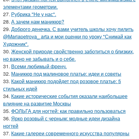
элементами геометрии.
27.
Рубрика "Не у нас".
28.
А зачем нам маникюр?
29.
Доброго денечка. С вами учитель школы хочу пилить
@Mariapetrova_ artа и мои оценки по уроку "Снимай как
Художник".
30.
Женской природе свойственно заботиться о близких,
но важно не забывать и о себе.
31.
Всеми любимый френч.
32.
Маникюр под малиновое платье: идеи и советы
33.
Какой маникюр подойдет под розовое платье: 5
стильных идей
34.
Какие исторические события оказали наибольшее
влияние на развитие Москвы
35.
ФОЛЬГА для ногтей: как правильно пользоваться
36.
Ярко розовый с черным: модные идеи дизайна
ногтей
37.
Какие галереи современного искусства популярны