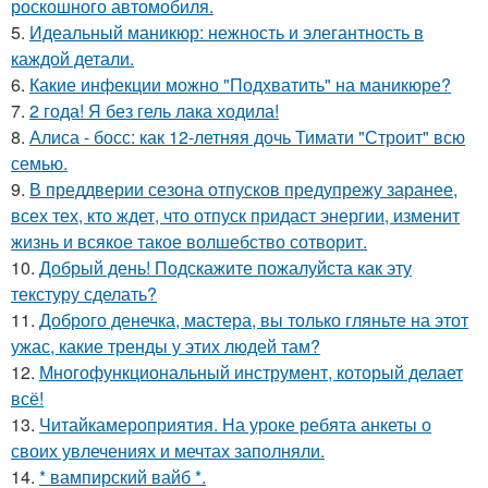
роскошного автомобиля.
5.
Идеальный маникюр: нежность и элегантность в
каждой детали.
6.
Какие инфекции можно "Подхватить" на маникюре?
7.
2 года! Я без гель лака ходила!
8.
Алиса - босс: как 12-летняя дочь Тимати "Строит" всю
семью.
9.
В преддверии сезона отпусков предупрежу заранее,
всех тех, кто ждет, что отпуск придаст энергии, изменит
жизнь и всякое такое волшебство сотворит.
10.
Добрый день! Подскажите пожалуйста как эту
текстуру сделать?
11.
Доброго денечка, мастера, вы только гляньте на этот
ужас, какие тренды у этих людей там?
12.
Многофункциональный инструмент, который делает
всё!
13.
Читайкамероприятия. На уроке ребята анкеты о
своих увлечениях и мечтах заполняли.
14.
* вампирский вайб *.