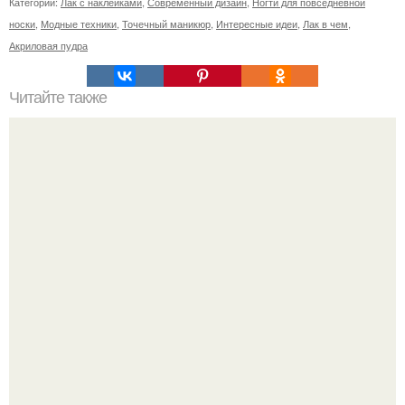
Категории:
Лак с наклейками
,
Современный дизайн
,
Ногти для повседневной
носки
,
Модные техники
,
Точечный маникюр
,
Интересные идеи
,
Лак в чем
,
Акриловая пудра
Читайте также
Цитаты про маникюр. 20 золотых цитат Коко шанель: