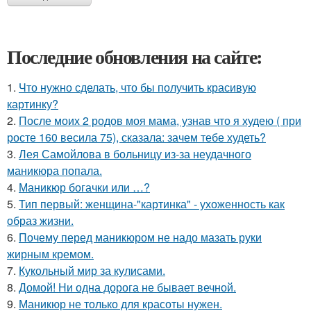
Последние обновления на сайте:
1.
Что нужно сделать, что бы получить красивую
картинку?
2.
После моих 2 родов моя мама, узнав что я худею ( при
росте 160 весила 75), сказала: зачем тебе худеть?
3.
Лея Самойлова в больницу из-за неудачного
маникюра попала.
4.
Маникюр богачки или …?
5.
Тип первый: женщина-"картинка" - ухоженность как
образ жизни.
6.
Почему перед маникюром не надо мазать руки
жирным кремом.
7.
Кукольный мир за кулисами.
8.
Домой! Ни одна дорога не бывает вечной.
9.
Маникюр не только для красоты нужен.