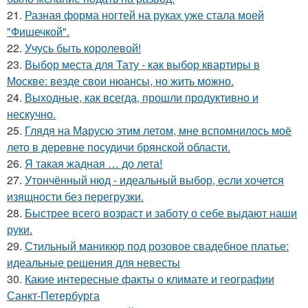
21.
Разная форма ногтей на руках уже стала моей
"Фишечкой".
22.
Учусь быть королевой!
23.
Выбор места для Тату - как выбор квартиры в
Москве: везде свои нюансы, но жить можно.
24.
Выходные, как всегда, прошли продуктивно и
нескучно.
25.
Глядя на Марусю этим летом, мне вспомнилось моё
лето в деревне посудичи брянской области.
26.
Я такая жадная … до лета!
27.
Утончённый нюд - идеальный выбор, если хочется
изящности без перегрузки.
28.
Быстрее всего возраст и заботу о себе выдают наши
руки.
29.
Стильный маникюр под розовое свадебное платье:
идеальные решения для невесты
30.
Какие интересные факты о климате и географии
Санкт-Петербурга