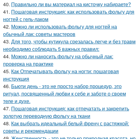
40.
Правильно ли вы материал на кисточку набираете?
41.
Пошаговая инструкция: как использовать фольгу для
ногтей с гель-лаком
42.
Можно ли использовать фольгу для ногтей на
обычный лак: советы мастеров
43.
Для того, чтобы кутикула срезалась легче и без травм
необходимо соблюдать 5 важных правил:
44.
Можно ли наносить фольгу на обычный лак:
проверка на практике
45.
Как Отпечатывать фольгу на ногти: пошаговая
инструкция
46.
Бьюти день - это не просто набор процедур, это
ритуал, посвященный любви к себе и заботе о своем
теле и духе.
47.
Пошаговая инструкция: как отпечатать и закрепить
золотую переводную фольгу на ткани
48.
Как выбрать идеальный белый френч с растяжкой:
советы и рекомендации
49.
Женственность - это не только природная красота, но