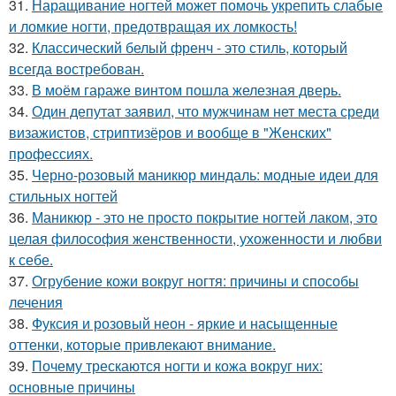
31.
Наращивание ногтей может помочь укрепить слабые
и ломкие ногти, предотвращая их ломкость!
32.
Классический белый френч - это стиль, который
всегда востребован.
33.
В моём гараже винтом пошла железная дверь.
34.
Один депутат заявил, что мужчинам нет места среди
визажистов, стриптизёров и вообще в "Женских"
профессиях.
35.
Черно-розовый маникюр миндаль: модные идеи для
стильных ногтей
36.
Маникюр - это не просто покрытие ногтей лаком, это
целая философия женственности, ухоженности и любви
к себе.
37.
Огрубение кожи вокруг ногтя: причины и способы
лечения
38.
Фуксия и розовый неон - яркие и насыщенные
оттенки, которые привлекают внимание.
39.
Почему трескаются ногти и кожа вокруг них:
основные причины