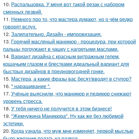
10.
Распальцовка. У меня вот такой резак с набором
сменных лезвий.
11.
Немного про то, что мастера думают, но о чём редко
говорят вслух.
12.
Залипательно. Дизайн - импровизация.
13.
Горячий масляный маникюр - процедура, при которой
пальцы погружают в чашку с нагретыми маслами.
14.
Вариант дизайна с красным витражным гелем,
кошачьим глазом и блестками идеальный вариант для
быстрых дизайнов в предновогодней гонке.
15.
Мастера, а какие фразы вас бесят/вводят в ступор?
16.
* наращивание *.
17.
Учёные выяснили, что маникюр и педикюр снижают
уровень стресса.
18.
У тебя ничего не получится в этом бизнесе!
19.
"Жемчужина Маникюра". Ну как же без любимой
эстетики.
20.
Когда узнала, что муж мне изменяет, первой мыслью
было желание подать на развод.