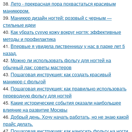
38.
Лето - прекрасная пора похвастаться красивым
маникюром.
39.
Маникюр дизайн ногтей: розовый с черным —
стильные идеи
40.
Как убрать сухую кожу вокруг ногтя: эффективные
методы и профилактика
41.
Впервые я увидела лиственницу у нас в парке лет 5
назад.
42.
Можно ли использовать фольгу для ногтей на
обычный лак: советы мастеров
43.
Пошаговая инструкция: как создать красивый
маникюр с фольгой
44.
Пошаговая инструкция: как правильно использовать
переводную фольгу для ногтей
45.
Какие исторические события оказали наибольшее
влияние на развитие Москвы
46.
Добрый день. Хочу начать работать, но не знаю какой
прайс делать.
47.
Пошаговая инструкция: как наносить фольгу на ногти