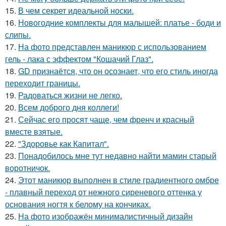
15.
В чем секрет идеальной носки.
16.
Новогодние комплекты для малышей: платье - боди и
слипы.
17.
На фото представлен маникюр с использованием
гель - лака с эффектом "Кошачий Глаз".
18.
GD признаётся, что он осознает, что его стиль иногда
переходит границы.
19.
Радоваться жизни не легко.
20.
Всем доброго дня коллеги!
21.
Сейчас его просят чаще, чем френч и красный
вместе взятые.
22.
"Здоровье как Капитал".
23.
Понадобилось мне тут недавно найти мамин старый
воротничок.
24.
Этот маникюр выполнен в стиле градиентного омбре
- плавный переход от нежного сиреневого оттенка у
основания ногтя к белому на кончиках.
25.
На фото изображён минималистичный дизайн