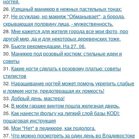
ногтей.
26.
Изящный маникюр в нежных пастельных тонах:
27.
Не осуждаю, но макияж "Обманывает", а борода,
скрывающая половину лица, - мужественность.
28.
Мне кажется для жителя города все мои фото, про
другой мир, да и для некоторых деревенских тоже.
29.
Бьюти рекомендации. На 27. 06.
30.
Маникюр под розовый костюм: стильные идеи и
советы
31.
Какие ногти сделать к розовому платью: советы
стилистов
32.
Наращивание ногтей может помочь укрепить слабые
и ломкие ногти, предотвращая их ломкость!
33.
Добрый день, мастера!
34.
В моём гараже винтом пошла железная дверь.
35.
Как нанести фольгу на липкий слой базы KODI:
пошаговая инструкция
36.
Мои "Нет" в педикюре, как подолога.
37.
Что можно посмотреть за один день во Владивостоке