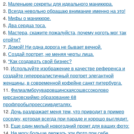
2.
Маленькие секреты для идеального маникюра.
3.
Всегда невольно обращаю внимание именно на это!
4.
Мифы о маникюре.
5.
Два сердца тоса.
6.
Мастера, скажите пожалуйста, почему ноготь мог так
отойти?
7.
Домой! Ни одна дорога не бывает вечной.
8.
Создай портрет, не меняя черты лица.
9.
"Как создавать свой бизнес?
10.
Используйте изображение в качестве референса и
создайте гиперреалистичный портрет элегантной
женщины, в современной кофейне санкт питербурга.
11.
Филиалмбоууваровщинскаясошвссоколово
кирсановскиймо образование 68
профпробыпроессиивдеталях.
12.
Дочь раздражает меня тем, что приводит в пример
соседку, которая всегда при параде и хорошо выглядит.
13.
Еще один милый новогодний промт для ваших фото:
14.
Не могу больше держать эти фото при себе.