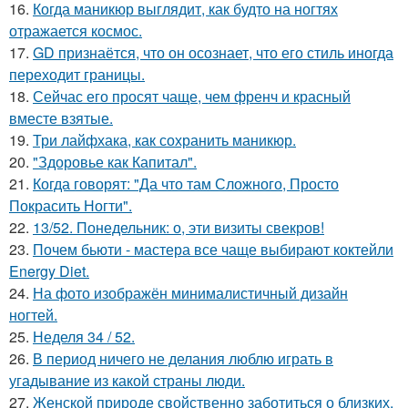
16.
Когда маникюр выглядит, как будто на ногтях
отражается космос.
17.
GD признаётся, что он осознает, что его стиль иногда
переходит границы.
18.
Сейчас его просят чаще, чем френч и красный
вместе взятые.
19.
Три лайфхака, как сохранить маникюр.
20.
"Здоровье как Капитал".
21.
Когда говорят: "Да что там Сложного, Просто
Покрасить Ногти".
22.
13/52. Понедельник: о, эти визиты свекров!
23.
Почем бьюти - мастера все чаще выбирают коктейли
Energy Diet.
24.
На фото изображён минималистичный дизайн
ногтей.
25.
Неделя 34 / 52.
26.
В период ничего не делания люблю играть в
угадывание из какой страны люди.
27.
Женской природе свойственно заботиться о близких,