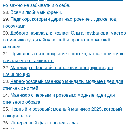
но важно не забывать и о себе.
28.
Всеми любимый френч.
29.
Педикюр, который дарит настроение … даже под
носочками!
30.
Доброго начала дня желает Ольга труфанова, мастер
по маникюру, дизайну ногтей и просто творческий
человек.
31.
Пришлось снять покрытие с ногтей, так как они жутко
начали его отталкивать.
32.
Маникюр с фольгой: пошаговая инструкция для
начинающих
33.
Черно-розовый маникюр миндаль: модные идеи для
стильных ногтей
34.
Маникюр с черным и розовым: модные идеи для
стильного образа
35.
Черный и розовый: модный маникюр 2025, который
покорит всех
36.
Интересный факт про гель - лак.