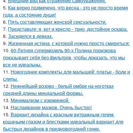
4.
Внешний вид как отражение самоуважения.
5.
Как верно подмечено, что весна - это не просто время
года, а состояние души!
6.
Пять составляющих женской сексуальности.
7.
Представьте: я, кот и кресло - трио, достойное оскара.
8.
Засиделся в девках.
9.
Жизненная истина, с которой нужно просто смириться:
10.
60-Летняя супермодель 90-х Полина поризкова
показывает себя без фильтров, чтобы доказать, что мы
все не идеальны.
11.
Новогодние комплекты для малышей: платье - боди и
слипы.
12.
Нежнейший розово - белый омбре на ноготках
средней длины миндальной формы.
13.
Минимализм с изюминкой.
14.
Наслаивание мазков. Очень быстро!
15.
Вариант дизайна с красным витражным гелем,
кошачьим глазом и блестками идеальный вариант для
быстрых дизайнов в предновогодней гонке.