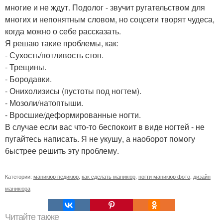
многие и не ждут. Подолог - звучит ругательством для
многих и непонятным словом, но соцсети творят чудеса,
когда можно о себе рассказать.
Я решаю такие проблемы, как:
- Сухость/потливость стоп.
- Трещины.
- Бородавки.
- Онихолизисы (пустоты под ногтем).
- Мозоли/натоптыши.
- Вросшие/деформированные ногти.
В случае если вас что-то беспокоит в виде ногтей - не
пугайтесь написать. Я не укушу, а наоборот помогу
быстрее решить эту проблему.
Категории:
маникюр педикюр
,
как сделать маникюр
,
ногти маникюр фото
,
дизайн
маникюра
Читайте также