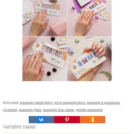
Категории:
маникюр лаком фото
,
ногти маникюр фото
,
маникюр в домашних
условиях
,
маникюр дома
,
маникюр гель лаком
,
дизайн маникюра
Читайте также