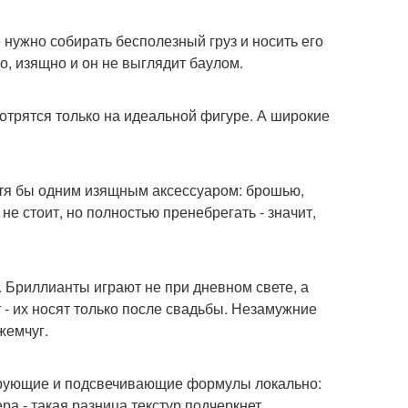
 нужно собирать бесполезный груз и носить его
о, изящно и он не выглядит баулом.
отрятся только на идеальной фигуре. А широкие
хотя бы одним изящным аксессуаром: брошью,
 не стоит, но полностью пренебрегать - значит,
. Бриллианты играют не при дневном свете, а
- их носят только после свадьбы. Незамужние
жемчуг.
тирующие и подсвечивающие формулы локально:
ера - такая разница текстур подчеркнет