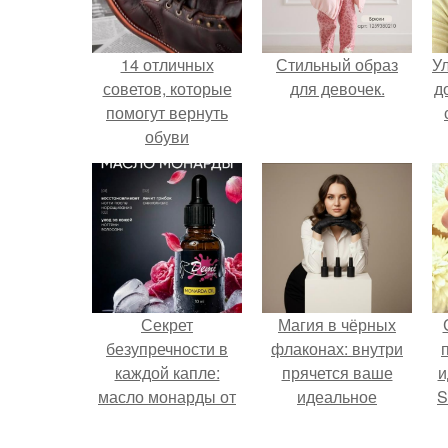
14 отличных
Стильный образ
У
советов, которые
для девочек.
д
помогут вернуть
обуви
великолепный вид.
Секрет
Магия в чёрных
безупречности в
флаконах: внутри
каждой капле:
прячется ваше
и
масло монарды от
идеальное
S
Demi Sweet.
настроение.
с
E