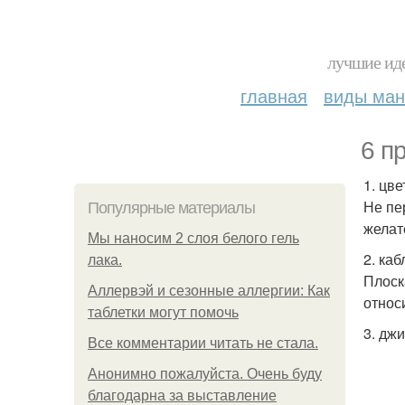
лучшие иде
главная
виды ма
6 п
1. цве
Не пе
Популярные материалы
желат
Мы наносим 2 слоя белого гель
2. каб
лака.
Плоск
Аллервэй и сезонные аллергии: Как
относи
таблетки могут помочь
3. дж
Все комментарии читать не стала.
Анонимно пожалуйста. Очень буду
благодарна за выставление