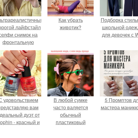
льтрареалистичный
Как убрать
Подборка стиль
орогой лайфстайл
животик?
школьной оде
селфи снимок на
для девочек с 
фронтальную
камеру.
С удовольствием
В любой сумке
5 Промптов д
представляю вам
часто валяется
мастера маникю
деальный дуэт от
обычный
ophin - красный и
пластиковый
иний оттенки Sand
крабик.
ffect номер 0299 и