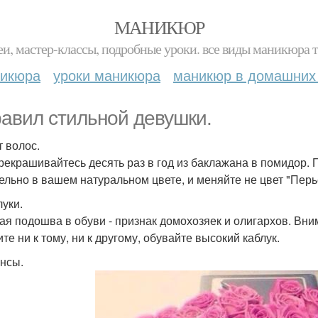
МАНИКЮР
и, мастер-классы, подробные уроки. все виды маникюра т
никюра
уроки маникюра
маникюр в домашних
равил стильной девушки.
т волос.
рекрашивайтесь десять раз в год из баклажана в помидор. П
ельно в вашем натуральном цвете, и меняйте не цвет "Перье
луки.
ая подошва в обуви - признак домохозяек и олигархов. Вним
те ни к тому, ни к другому, обувайте высокий каблук.
инсы.