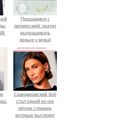
ной
Прощаемся с
жды
депрессией: хватит
WB.
выпрашивать
деньги у мужа!
ля
Скандинавский боб
ра.
стал одной из тех
летних стрижек,
которые выглядят
очень просто.