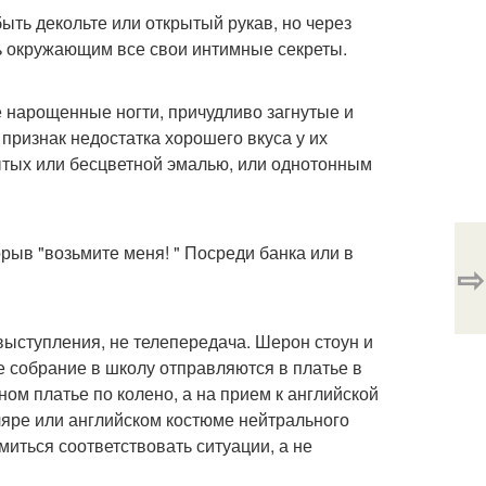
ыть декольте или открытый рукав, но через
ть окружающим все свои интимные секреты.
е нарощенные ногти, причудливо загнутые и
признак недостатка хорошего вкуса у их
ытых или бесцветной эмалью, или однотонным
рыв "возьмите меня! " Посреди банка или в
⇨
 выступления, не телепередача. Шерон стоун и
е собрание в школу отправляются в платье в
ном платье по колено, а на прием к английской
ляре или английском костюме нейтрального
миться соответствовать ситуации, а не