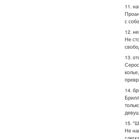
11. на
Проан
с соб
12. н
Не ст
свобо
13. о
Серос
колье,
превр
14. бр
Брилл
тольк
девуш
15. "
Не на
слегк