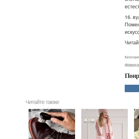
естес
16. в
Помен
искус
Читай
Категори
француз
Понр
Читайте также