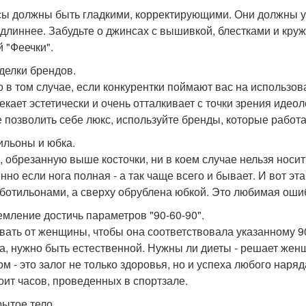
ы должны быть гладкими, корректирующими. Они должны ул
- длиннее. Забудьте о джинсах с вышивкой, блестками и круж
й "Феечки".
дделки брендов.
о в том случае, если конкурентки поймают вас на использова
екает эстетически и очень отталкивает с точки зрения идео
е позволить себе люкс, используйте бренды, которые работ
тильоны и юбка.
, обрезанную выше косточки, ни в коем случае нельзя носить
нно если нога полная - а так чаще всего и бывает. И вот эт
 ботильонами, а сверху обрублена юбкой. Это любимая оши
ремление достичь параметров "90-60-90".
вать от женщины, чтобы она соответствовала указанному 90
а, нужно быть естественной. Нужны ли диеты - решает жен
ом - это залог не только здоровья, но и успеха любого наря
тоит часов, проведенных в спортзале.
рытое тело.