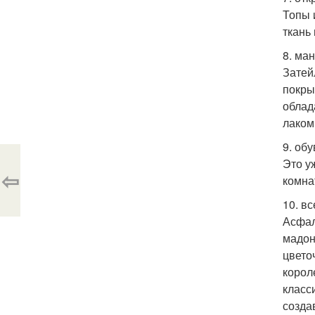
Топы 
ткань
8. ма
Затей
покры
облад
лаком
9. об
Это у
⇦
комна
10. в
Асфал
мадон
цвето
корол
класс
созда