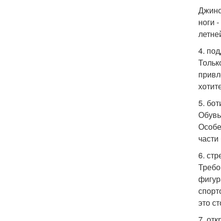
Джинс
ноги 
летне
4. по
Тольк
привл
хотит
5. бо
Обувь
Особе
части
6. ст
Требо
фигур
спорт
это с
7. отк