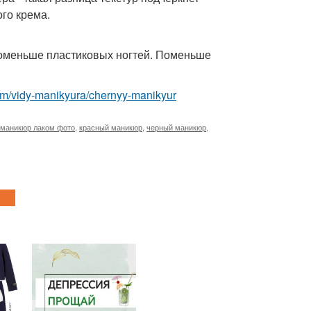
го крема.
поменьше пластиковых ногтей. Поменьше
com/vidy-manikyura/chernyy-manikyur
маникюр лаком фото
,
красный маникюр
,
черный маникюр
,