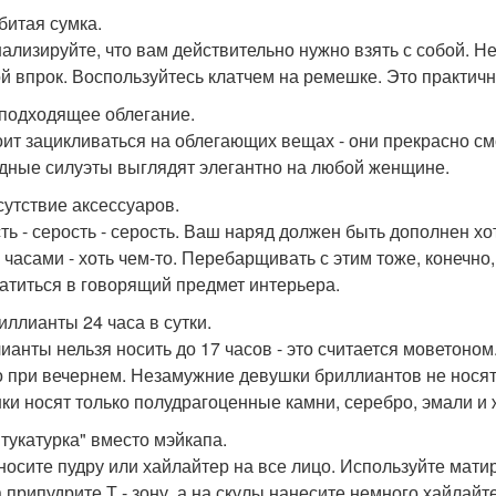
битая сумка.
ализируйте, что вам действительно нужно взять с собой. Не
ой впрок. Воспользуйтесь клатчем на ремешке. Это практичн
еподходящее облегание.
оит зацикливаться на облегающих вещах - они прекрасно см
дные силуэты выглядят элегантно на любой женщине.
тсутствие аксессуаров.
ть - серость - серость. Ваш наряд должен быть дополнен 
 часами - хоть чем-то. Перебарщивать с этим тоже, конечно,
атиться в говорящий предмет интерьера.
иллианты 24 часа в сутки.
ианты нельзя носить до 17 часов - это считается моветоном
о при вечернем. Незамужние девушки бриллиантов не носят 
ки носят только полудрагоценные камни, серебро, эмали и 
Штукатурка" вместо мэйкапа.
носите пудру или хайлайтер на все лицо. Используйте ма
а припудрите Т - зону, а на скулы нанесите немного хайлайт