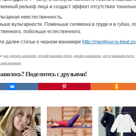
твенный рельеф лица и создаст эффект отсутствия тонально
ульгарная неестественность.
ьше вульгарности. Поменьше силикона в груди и в губах, 
ственного, побольше естественного.
те далее статьи о черном маникюре
http://manikyur.ru-best.
и:
как сделать маникюр
,
летний маникюр фото
,
дизайн маникюра
,
ногти маникюр фото
,
ский маникюр
авилось? Поделитесь с друзьями!