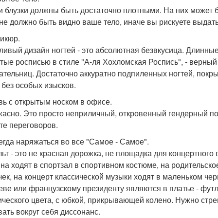
и блузки должны быть достаточно плотными. На них может б
 не должно быть видно ваше тело, иначе вы рискуете выда
никюр.
ливый дизайн ногтей - это абсолютная безвкусица. Длинны
тые росписью в стиле "А-ля Хохломская Роспись", - верный 
ательниц. Достаточно аккуратно подпиленных ногтей, покр
 без особых изысков.
увь с открытым носком в офисе.
жасно. Это просто неприличный, откровенный гендерный по
те переговоров.
сегда наряжаться во все "Самое - Самое".
ьт - это не красная дорожка, не площадка для концертного
на ходят в спортзал в спортивном костюме, на родительско
чек, на концерт классической музыки ходят в маленьком чер
еве или французскому президенту являются в платье - фут
ического цвета, с юбкой, прикрывающей колено. Нужно стре
вать вокруг себя диссонанс.