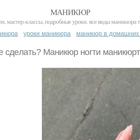
МАНИКЮР
и, мастер-классы, подробные уроки. все виды маникюра т
никюра
уроки маникюра
маникюр в домашних
e cдeлaть? Маникюр ногти маникюрт