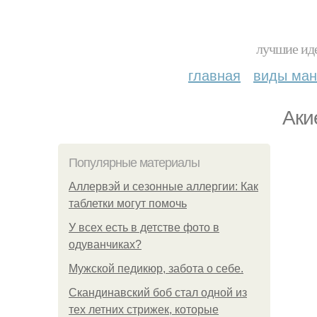
лучшие иде
главная
виды ма
Aки
Популярные материалы
Аллервэй и сезонные аллергии: Как
таблетки могут помочь
У всех есть в детстве фото в
одуванчиках?
Мужской педикюр, забота о себе.
Скандинавский боб стал одной из
тех летних стрижек, которые