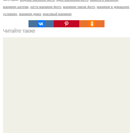
маникюр шеллак
,
ногти маникюр фото
,
маникюр лаком фото
,
маникюр в домашних
условиях
,
маникюр дома
,
красивый маникюр
Читайте также
Наконец - то я мастер_маникюра!