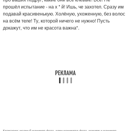
прошёл испытание - на х * й! Ишь, че захотел. Сразу им
подавай красивенькую. Холёную, ухоженную, без волос
на всём теле! Ту, которой ничего не нужно! Пусть
докажут, что им не красота важна".
Категории:
модный маникюр фото
,
идеи маникюра фото
,
макияж и маникюр
,