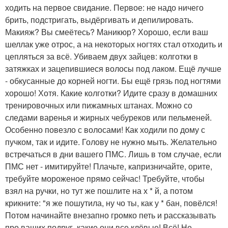
ходить на первое свидание. Первое: не надо ничего
брить, подстригать, выдёргивать и депилировать.
Макияж? Вы смеётесь? Маникюр? Хорошо, если ваш
шеллак уже отрос, а на некоторых ногтях стал отходить и
цепляться за всё. Убиваем двух зайцев: колготки в
затяжках и зацепившиеся волосы под лаком. Ещё лучше
- обкусанные до корней ногти. Бы ещё грязь под ногтями
хорошо! Хотя. Какие колготки? Идите сразу в домашних
тренировочных или пижамных штанах. Можно со
следами варенья и жирных чебуреков или пельменей.
Особенно повезло с волосами! Как ходили по дому с
пучком, так и идите. Голову не нужно мыть. Желательно
встречаться в дни вашего ПМС. Лишь в том случае, если
ПМС нет - имитируйте! Плачьте, капризничайте, орите,
требуйте мороженое прямо сейчас! Требуйте, чтобы
взял на ручки, но тут же пошлите на х * й, а потом
крикните: "я же пошутила, ну чо ты, как у * бан, повёлся!
Потом начинайте внезапно громко петь и рассказывать
про ваших подруг, какие они все клёвые! Всё! Не