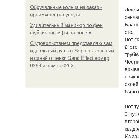
Обручальные кольца на заказ -
Девоч
преимущества услуги
сейча
Благо
Удивительный маникюр по фен
сто.
шуй: иероглифы на ногтях
Вот с
С удовольствием представляю вам
2. эт
идеальный дуэт от Sophin - красный
трубку
и синий оттенки Sand Effect номер
Честн
0299 и номер 0262.
врывае
прикр
своей
было 
Вот т
3. тут
второ
квадр
Из-за