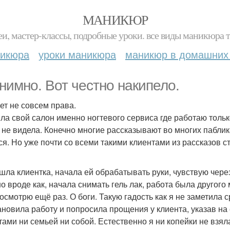
МАНИКЮР
и, мастер-классы, подробные уроки. все виды маникюра т
никюра
уроки маникюра
маникюр в домашних
нимно. Вот честно накипело.
ет не совсем права.
ла свой салон именно ногтевого сервиса где работаю только
 не видела. Конечно многие рассказывают во многих паблик
ся. Но уже почти со всеми такими клиентами из рассказов с
шла клиентка, начала ей обрабатывать руки, чувствую через 
о вроде как, начала снимать гель лак, работа была другого 
посмотрю ещё раз. О боги. Такую гадость как я не заметила 
ановила работу и попросила прощения у клиента, указав на 
тами ни семьей ни собой. Естественно я ни копейки не взяла