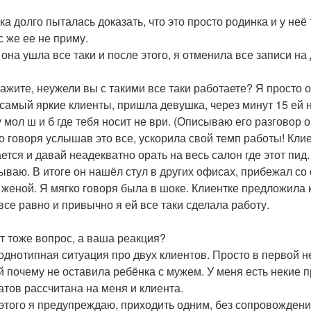
ка долго пыталась доказать, что это просто родинка и у неё 
с же ее не приму.
 она ушла все таки и после этого, я отменила все записи на
кажите, неужели вы с такими все таки работаете? Я просто 
о самый яркие клиенты, пришла девушка, через минут 15 ей 
 мол ш и б где тебя носит не ври. (Описываю его разговор о
о говоря услышав это все, ускорила свой темп работы! Клие
тся и давай неадекватно орать на весь салон где этот пид. С
ываю. В итоге он нашёл стул в других офисах, прибежал со 
 женой. Я мягко говоря была в шоке. Клиентке предложила 
все равно и привычно я ей все таки сделала работу.
ут тоже вопрос, а ваша реакция?
 однотипная ситуация про двух клиентов. Просто в первой не
й почему не оставила ребёнка с мужем. У меня есть некие пр
атов рассчитана на меня и клиента.
 этого я предупреждаю, приходить одним, без сопровождени