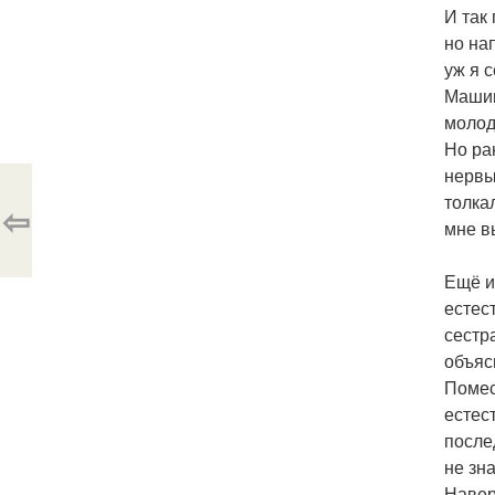
И так
но на
уж я 
Машин
молод
Но ра
нервы
толка
⇦
мне в
Ещё и
естес
сестр
объяс
Помес
естес
после
не зна
Навер