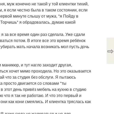
я, муж конечно не такой у той клиентки тихий,
, я если честно была в таком состоянии, если
 первой минуте слышу от мужа, "я Пойду в
 Торчишь" я обрадовалась, думаю какой
 я за все время один раз сделала. Уже сдали
ваться потом. В итоге все это время ребёнок
 убирать мать начала возникать мол пусть дочь
⇨
маникюр, и тут нагло заходит другая,
ться хочет мимо проходила. Но это оказывается
ай что за студия без обслуги. Я пытаюсь
ка просто двигается со словами "ты
 в этот день привёз мебель на кухню в студию
 что я так не работаю. И что это первый и
ни как кони смеялись. И клиентка тряслась как
 Я даже сюда не жаловаться и не для