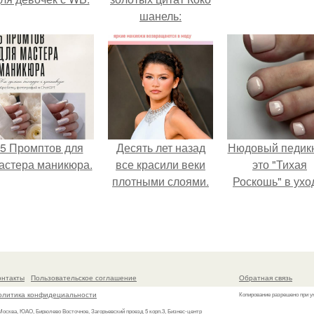
шанель:
5 Промптов для
Десять лет назад
Нюдовый педикю
астера маникюра.
все красили веки
это "Тихая
плотными слоями.
Роскошь" в ухо
онтакты
Пользовательское соглашение
Обратная связь
олитика конфидециальности
Копирование разрешено при у
 Москва, ЮАО, Бирюлево Восточное, Загорьевский проезд 5 корп.3, Бизнес-центр