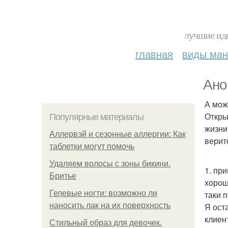
лучшие иде
главная
виды ма
Ано
А мож
Откры
Популярные материалы
жизни
Аллервэй и сезонные аллергии: Как
верит
таблетки могут помочь
Удаляем волосы с зоны бикини.
1. при
Бритье
хорош
Гелевые ногти: возможно ли
таки 
наносить лак на их поверхность
Я ост
клиен
Стильный образ для девочек.