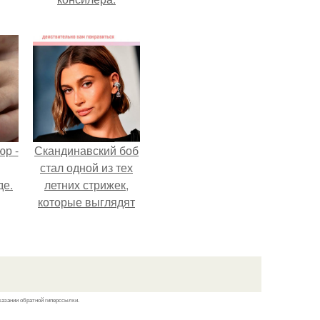
р -
Скандинавский боб
стал одной из тех
де.
летних стрижек,
которые выглядят
очень просто.
казании обратной гиперссылки.