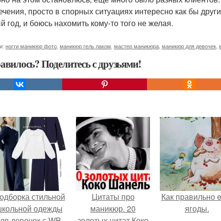
ечения, просто в спорных ситуациях интересно как бы другие
й год, и боюсь нахомить кому-то того не желая.
и:
ногти маникюр фото
,
маникюр гель лаком
,
мастер маникюра
,
маникюр для девочек
,
авилось? Поделитесь с друзьями!
одборка стильной
Цитаты про
Как правильно e
школьной одежды
маникюр. 20
ягоды.
ля девочек с WB.
золотых цитат Коко