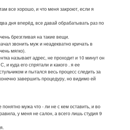
там все хорошо, и что меня закроют, если я
 два дня вперёд, все давай обрабатывать раз по
очень брезгливая на такие вещи.
начал звонить муж и неадекватно кричать в
чень мягко).
нтка называет адрес, не проходит и 10 минут он
, и куда его спрятали и какого . я ее
стульчиком и пытался весь процесс следить за
конечно завершить процедуру, но видимо ей
 понятно мужа что - ли не с кем оставить, и во
авила, у меня не салон, а всего лишь студия 9
я.