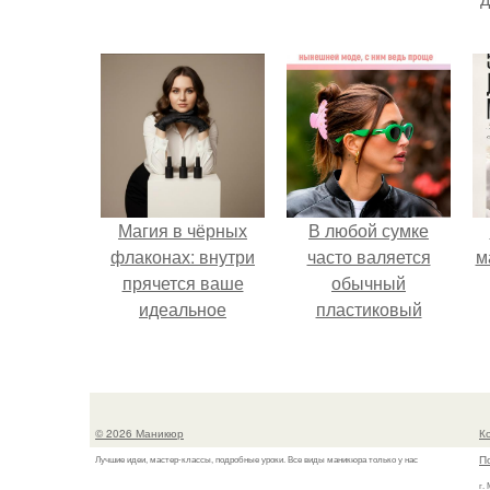
Магия в чёрных
В любой сумке
флаконах: внутри
часто валяется
м
прячется ваше
обычный
идеальное
пластиковый
настроение.
крабик.
© 2026 Маникюр
К
П
Лучшие идеи, мастер-классы, подробные уроки. Все виды маникюра только у нас
г.