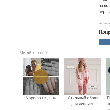
развл
первы
Категори
Понр
Читайте также
Марафон 3 день.
Стильный образ
П
для девочек.
д