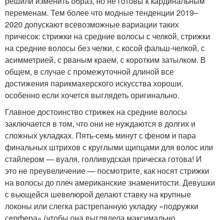
решили изменить образ, но не готовы к кардинальным
переменам. Тем более что модные тенденции 2019–
2020 допускают всевозможные вариации таких
причесок: стрижки на средние волосы с челкой, стрижки
на средние волосы без челки, с косой фальш-челкой, с
асимметрией, с рваным краем, с коротким затылком. В
общем, в случае с промежуточной длиной все
достижения парикмахерского искусства хороши,
особенно если хочется выглядеть оригинально.
Главное достоинство стрижек на средние волосы
заключается в том, что они не нуждаются в долгих и
сложных укладках. Пять-семь минут с феном и пара
финальных штрихов с круглыми щипцами для волос или
стайлером — вуаля, голливудская прическа готова! И
это не преувеличение — посмотрите, как носят стрижки
на волосы до плеч американские знаменитости. Девушки
с вьющейся шевелюрой делают ставку на крупные
локоны или слегка растрепанную укладку «подружки
серфера» (чтобы она выглядела максимально