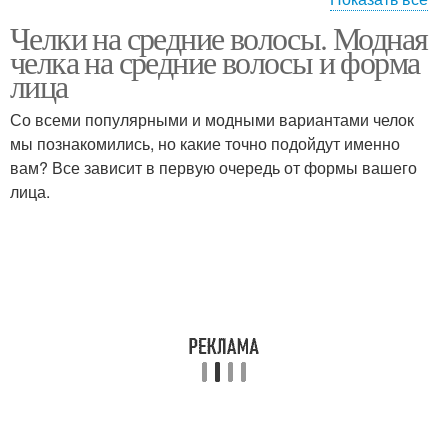
Челки на средние волосы. Модная
Каре на средние
Длинные волосы
челка на средние волосы и форма
волосы
лица
Со всеми популярными и модными вариантами челок
Стрижки на средние
мы познакомились, но какие точно подойдут именно
Волосы с чёлкой
волосы
вам? Все зависит в первую очередь от формы вашего
лица.
Стрижки на вьющиеся
Тонкие волосы
волосы
Каскад на вьющиеся
Кудрявые волосы
волосы