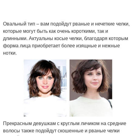
Стрижки на волнистые
Волосы без укладки
волосы
Овальный тип – вам подойдут рваные и нечеткие челки,
которые могут быть как очень короткими, так и
Стрижки для вьющихся
Прически на кудрявые
длинными. Актуальны косые челки, благодаря которым
волос
волосы
форма лица приобретает более изящные и нежные
нотки.
Каскад на средние
Вьющиеся волосы
волосы
Средний боб-кар
Каскад на волосы
Прекрасным девушкам с круглым личиком на средние
волосы также подойдут скошенные и рваные челки
Стрижка на кудрявые