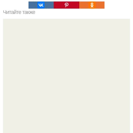
Читайте также
Цитаты про маникюр. 20 золотых цитат Коко шанель:
Стильный образ для девочек.