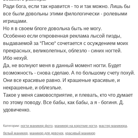
Ради бога, если так нравится - то и так можно. Лишь бы
все были довольны этими филологически - ролевыми
игрищами.
Но я в своем блоге довольна быть не могу.
Особенно если откровенная реклама лысой пизды,
выдаваемой за "Писю" сочетается с осуждением моих
прекрасных, великолепных, облезло - синих ногтей.
Ибо нехуй.
Да, не волнуют меня в данный момент ногти. Будет
возможность - снова сделаю. А по большому счету похуй.
Они все красивые равно. И крашеные красивые, и
некрашеные, и облезлые.
Такое у меня самовосприятие, и плевать, кто что думает
по этому поводу. Все бабы, как бабы, а я - богиня. Д.
удовиченко.
Категории:
ногти маникюр фото
,
маникюр на короткие ногти
,
мастер маникюра
,
белый маникюр
,
маникюр для девочек
,
красивый маникюр