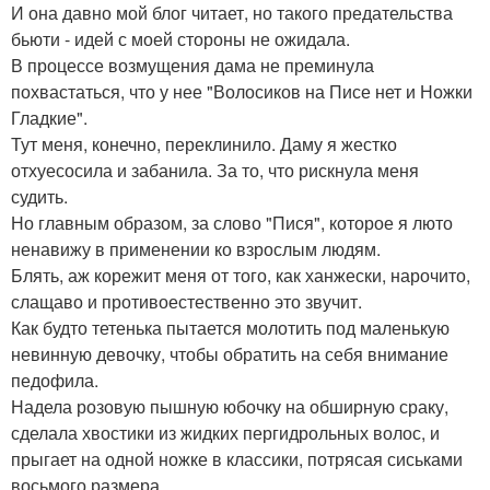
И она давно мой блог читает, но такого предательства
бьюти - идей с моей стороны не ожидала.
В процессе возмущения дама не преминула
похвастаться, что у нее "Волосиков на Писе нет и Ножки
Гладкие".
Тут меня, конечно, переклинило. Даму я жестко
отхуесосила и забанила. За то, что рискнула меня
судить.
Но главным образом, за слово "Пися", которое я люто
ненавижу в применении ко взрослым людям.
Блять, аж корежит меня от того, как ханжески, нарочито,
слащаво и противоестественно это звучит.
Как будто тетенька пытается молотить под маленькую
невинную девочку, чтобы обратить на себя внимание
педофила.
Надела розовую пышную юбочку на обширную сраку,
сделала хвостики из жидких пергидрольных волос, и
прыгает на одной ножке в классики, потрясая сиськами
восьмого размера.