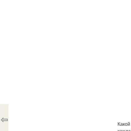
⇦
Какой
кажда