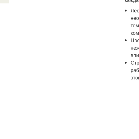
Лео
нео
тем
ком
Цве
неж
впи
Стр
раб
это