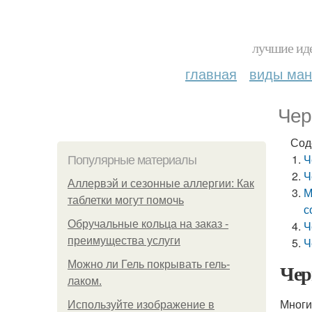
лучшие иде
главная
виды ма
Чер
Сод
Ч
Популярные материалы
Ч
Аллервэй и сезонные аллергии: Как
М
таблетки могут помочь
с
Обручальные кольца на заказ -
Ч
преимущества услуги
Ч
Можно ли Гель покрывать гель-
Чер
лаком.
Многи
Используйте изображение в