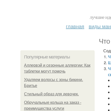
лучшие иде
главная
виды ма
Что
Сод
Ч
Популярные материалы
Ш
Аллервэй и сезонные аллергии: Как
Ч
таблетки могут помочь
с
Удаляем волосы с зоны бикини.
Бритье
Стильный образ для девочек.
Обручальные кольца на заказ -
преимущества услуги