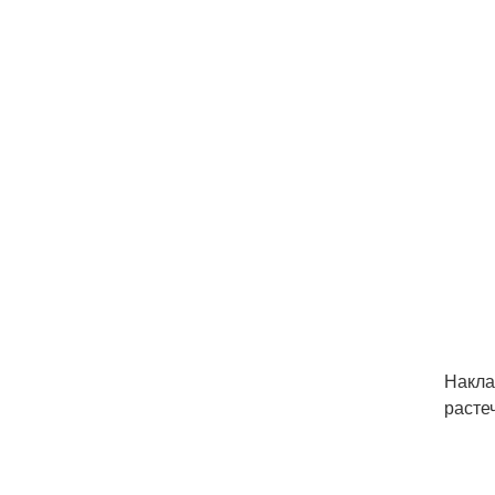
Накла
расте