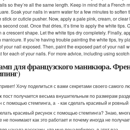
ails so they’re all the same length. Keep in mind that a French 
uare. Soak your nails in warm water for a few minutes to soften t
 stick or cuticle pusher. Now, apply a pale pink, cream, or clear b
a second coat. Once that dries, it’s time to apply the white tips. 
in a crescent shape. Let the white tips dry completely. Finally, ap
 manicure. If you’re having trouble painting the white tips, try pl
of your nail exposed. Then, paint the exposed part of your nail w
 for each of your nails. For more advice, including using scotch 
мп для французского маникюра. Френч 
мпинг)
привет! Хочу поделиться с вами секретами своего самого л
ак пост получается весьма внушительным по размерам раздел
н с помощью стемпинга, а - как сделать красивый и ровны
делать красивый рисунок с помощью стемпинга? Знаю, мног
е не понимают как это работает и почему иногда не получае
 для начала расскажу, что мне понадобилось в этот раз