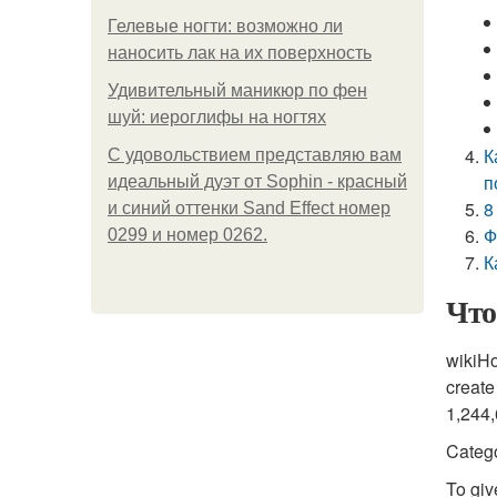
Гелевые ногти: возможно ли
наносить лак на их поверхность
Удивительный маникюр по фен
шуй: иероглифы на ногтях
К
С удовольствием представляю вам
п
идеальный дуэт от Sophin - красный
8
и синий оттенки Sand Effect номер
Ф
0299 и номер 0262.
К
Что
wikiHo
create
1,244,
Catego
To giv