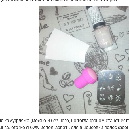
ля камуфляжа (можно и без него, но тогда фоном станет ест
инга, его же я буду использовать для вырисовки полос фре