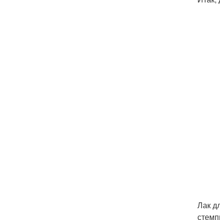
Лак д
стемп