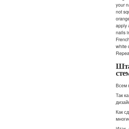
your n
not sq
orange
apply 
nails 
French
white 
Repeat
Шта
сте
Всем 
Так к
дизай
Как с
многи
Итак,