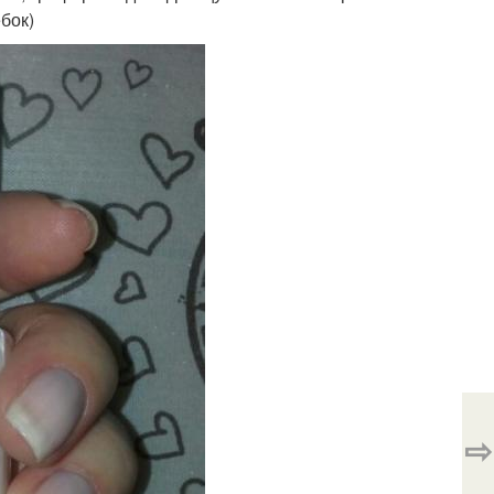
бок)
⇨