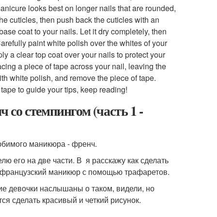
manicure looks best on longer nails that are rounded,
he cuticles, then push back the cuticles with an
ase coat to your nails. Let it dry completely, then
Carefully paint white polish over the whites of your
ply a clear top coat over your nails to protect your
acing a piece of tape across your nail, leaving the
ith white polish, and remove the piece of tape.
tape to guide your tips, keep reading!
со стемпингом (часть 1 -
юбимого маникюра - френч.
ю его на две части. В я расскажу как сделать
й французский маникюр с помощью трафаретов.
ие девочки наслышаны о таком, видели, но
тся сделать красивый и четкий рисунок.