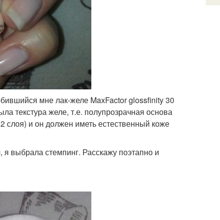
ившийся мне лак-желе MaxFactor glossfinity 30
ыла текстура желе, т.е. полупрозрачная основа
в 2 слоя) и он должен иметь естественный коже
, я выбрала стемпинг. Расскажу поэтапно и