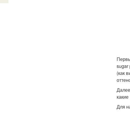
Первы
sugar
(как 
оттен
Далее
какие 
Для н