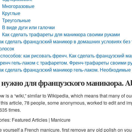
Многоразовые
Круглые
Треугольные
В виде дуги или галочки
Как сделать трафареты для маникюра своими руками
ак сделать французский маникюр в домашних условиях без
олосок
 способов: как рисовать френч. Как сделать французский 
ренч гель-лаком с трафаретом. Френч-трафареты своими р
ак сделать французский маникюр гель-лаком. Необходимые
 нужно для французского маникюра. Abo
w is a “wiki,” similar to Wikipedia, which means that many of our 
 this article, 78 people, some anonymous, worked to edit and imp
635 times.
ries: Featured Articles | Manicure
e yourself a French manicure, first remove any old polish on your