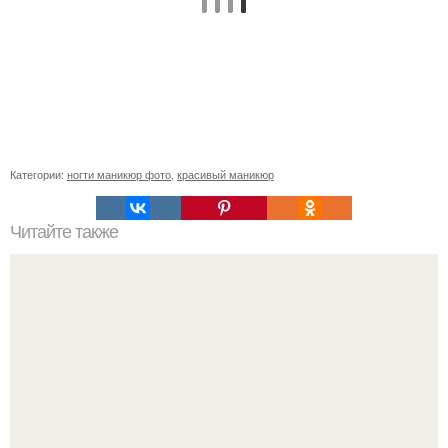
Категории:
ногти маникюр фото
,
красивый маникюр
Читайте также
Текст для рекламы мастера маникюра. Как мастеру
маникюра запустить сарафанный маркетинг?