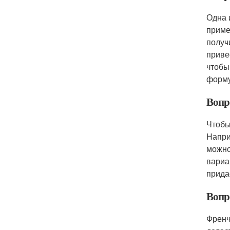
Одна 
приме
получ
приве
чтобы
форму
Вопр
Чтобы
Напри
можно
вариа
прида
Вопр
Френч