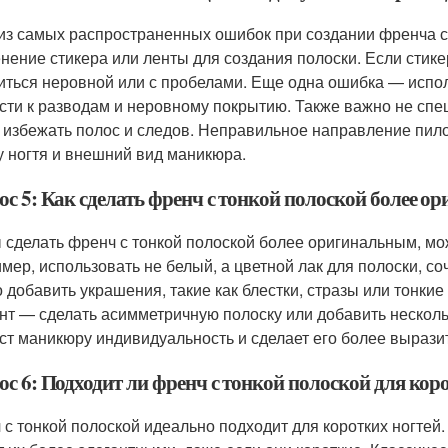
из самых распространенных ошибок при создании френча с
нение стикера или ленты для создания полоски. Если стике
иться неровной или с пробелами. Еще одна ошибка — испол
сти к разводам и неровному покрытию. Также важно не спе
 избежать полос и следов. Неправильное направление пил
 ногтя и внешний вид маникюра.
ос 5: Как сделать френч с тонкой полоской более 
 сделать френч с тонкой полоской более оригинальным, м
мер, использовать не белый, а цветной лак для полоски, с
 добавить украшения, такие как блестки, стразы или тонкие
нт — сделать асимметричную полоску или добавить несколь
ст маникюру индивидуальность и сделает его более вырази
ос 6: Подходит ли френч с тонкой полоской для кор
 с тонкой полоской идеально подходит для коротких ногтей.