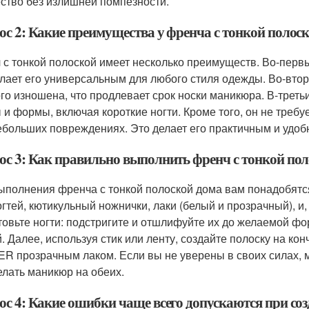
ство без излишней помпезности.
ос 2: Какие преимущества у френча с тонкой поло
 с тонкой полоской имеет несколько преимуществ. Во-первы
елает его универсальным для любого стиля одежды. Во-втор
го изношена, что продлевает срок носки маникюра. В-третьи
 и формы, включая короткие ногти. Кроме того, он не требу
ебольших повреждениях. Это делает его практичным и удо
ос 3: Как правильно выполнить френч с тонкой по
ыполнения френча с тонкой полоской дома вам понадобятс
огтей, кютикульный ножнички, лаки (белый и прозрачный), и
товьте ногти: подстригите и отшлифуйте их до желаемой ф
й. Далее, используя стик или ленту, создайте полоску на кон
R прозрачным лаком. Если вы не уверены в своих силах, м
елать маникюр на обеих.
ос 4: Какие ошибки чаще всего допускаются при со