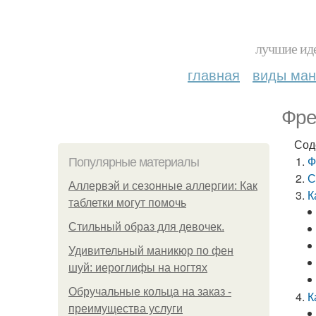
лучшие иде
главная
виды ма
Фре
Сод
Ф
Популярные материалы
С
Аллервэй и сезонные аллергии: Как
К
таблетки могут помочь
Стильный образ для девочек.
Удивительный маникюр по фен
шуй: иероглифы на ногтях
Обручальные кольца на заказ -
К
преимущества услуги