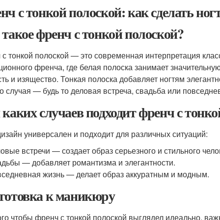
нч с тонкой полоской: как сделать но
 такое френч с тонкой полоской?
 с тонкой полоской — это современная интерпретация клас
ционного френча, где белая полоска занимает значительную 
сть и изящество. Тонкая полоска добавляет ногтям элегант
о случая — будь то деловая встреча, свадьба или повседне
 каких случаев подходит френч с тонко
дизайн универсален и подходит для различных ситуаций:
овые встречи — создает образ серьезного и стильного чело
дьбы — добавляет романтизма и элегантности.
седневная жизнь — делает образ аккуратным и модным.
готовка к маникюру
ого чтобы френч с тонкой полоской выглядел идеально, важ