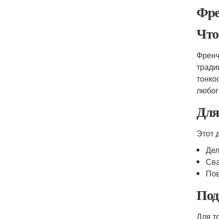
Фре
Что
Френч
тради
тонко
любог
Для
Этот 
Дел
Сва
Пов
Под
Для т