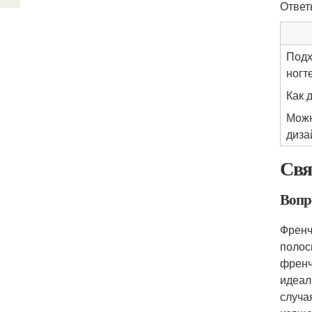
Ответ
Подх
ногт
Как 
Можн
диза
Свя
Вопро
Френч
полос
френч
идеал
случа