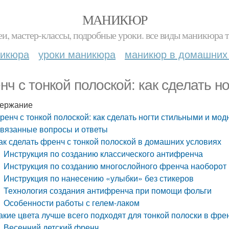
МАНИКЮР
и, мастер-классы, подробные уроки. все виды маникюра т
никюра
уроки маникюра
маникюр в домашних
нч с тонкой полоской: как сделать 
ержание
ренч с тонкой полоской: как сделать ногти стильными и мо
вязанные вопросы и ответы
ак сделать френч с тонкой полоской в домашних условиях
Инструкция по созданию классического антифренча
Инструкция по созданию многослойного френча наоборот
Инструкция по нанесению «улыбки» без стикеров
Технология создания антифренча при помощи фольги
Особенности работы с гелем-лаком
акие цвета лучше всего подходят для тонкой полоски в фре
Весенний детский френч