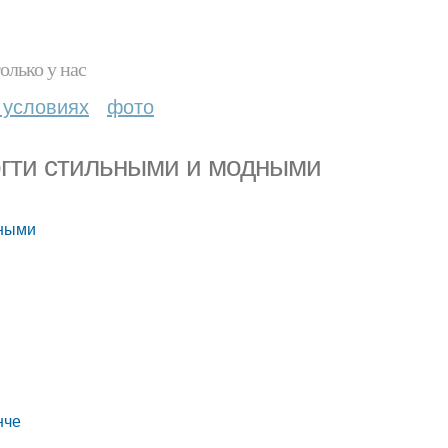
олько у нас
 условиях
фото
ногти стильными и модными
дными
нче