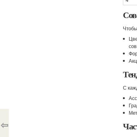
Сов
Чтобы
Цве
сов
Фор
Акц
Тен
С каж
Асс
Гра
Мет
⇦
Час