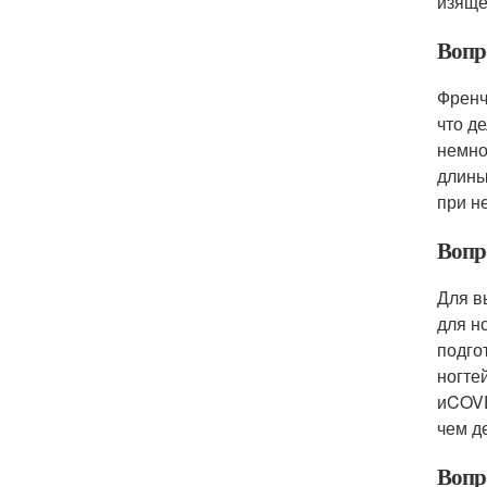
изяще
Вопр
Френч
что д
немно
длины
при н
Вопр
Для в
для н
подго
ногте
иCOVE
чем д
Вопр