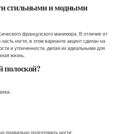
гти стильными и модными
сического французского маникюра. В отличие от
часть ногтя, в этом варианте акцент сделан на
ности и утонченности, делая их идеальными для
вная жизнь.
й полоской?
века.
но правильно подготовить ногти: