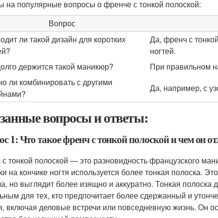
ы на популярные вопросы о френче с тонкой полоской:
Вопрос
одит ли такой дизайн для коротких
Да, френч с тонко
ей?
ногтей.
долго держится такой маникюр?
При правильном на
о ли комбинировать с другими
Да, например, с у
йнами?
занные вопросы и ответы:
с 1: Что такое френч с тонкой полоской и чем он о
 с тонкой полоской — это разновидность французского ман
ки на кончике ногтя используется более тонкая полоска. Это
а, но выглядит более изящно и аккуратно. Тонкая полоска 
ьным для тех, кто предпочитает более сдержанный и утонч
я, включая деловые встречи или повседневную жизнь. Он ос