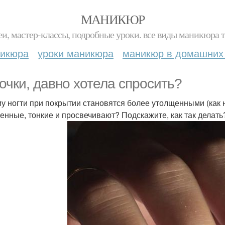
МАНИКЮР
и, мастер-классы, подробные уроки. все виды маникюра т
никюра
уроки маникюра
маникюр в домашних
очки, давно хотела спросить?
у ногти при покрытии становятся более утолщенными (как н
енные, тонкие и просвечивают? Подскажите, как так делать