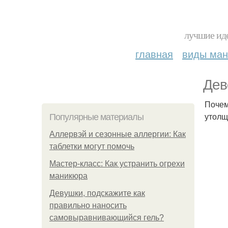
лучшие иде
главная
виды ма
Дев
Почем
утолщ
Популярные материалы
Аллервэй и сезонные аллергии: Как
таблетки могут помочь
Мастер-класс: Как устранить огрехи
маникюра
Девушки, подскажите как
правильно наносить
самовыравнивающийся гель?