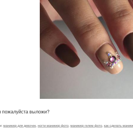
 пожалуйста выложи?
и:
маникюр для девочек
,
ногти маникюр фото
,
маникюр гелем фото
,
как сделать маник