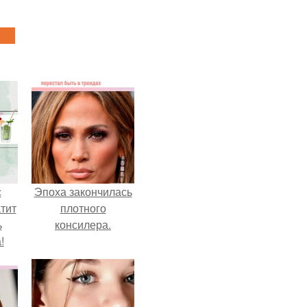
с
Эпоха закончилась
тит
плотного
ь
консилера.
!