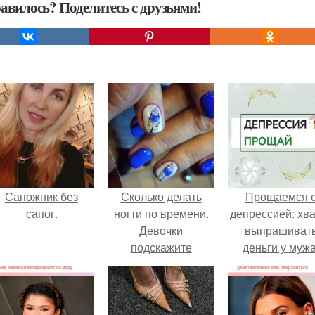
авилось? Поделитесь с друзьями!
Сапожник без
Сколько делать
Прощаемся 
сапог.
ногти по времени.
депрессией: хва
Девочки
выпрашиват
подскажите
деньги у мужа
пожалуйста сколько
времени у вас
уходит на маникюр
и покрытие гель-