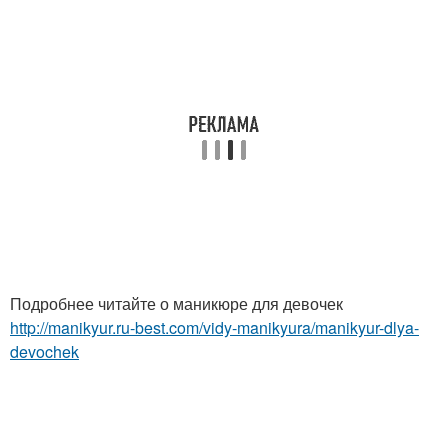
Подробнее читайте о маникюре для девочек
http://manikyur.ru-best.com/vidy-manikyura/manikyur-dlya-
devochek