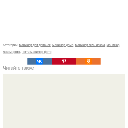
Категории:
маникюр для девочек
,
маникюр дома
,
маникюр гель лаком
,
маникюр
лаком фото
,
ногти маникюр фото
Читайте также
Анонимно будьте добры!