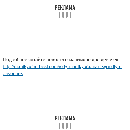
Подробнее читайте новости о маникюре для девочек
http://manikyur.ru-best.com/vidy-manikyura/manikyur-dlya-
devochek