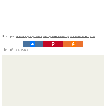
Категории:
маникюр для девочек
,
как сделать маникюр
,
ногти маникюр фото
Читайте также
Цитаты про маникюр. 20 золотых цитат Коко шанель: