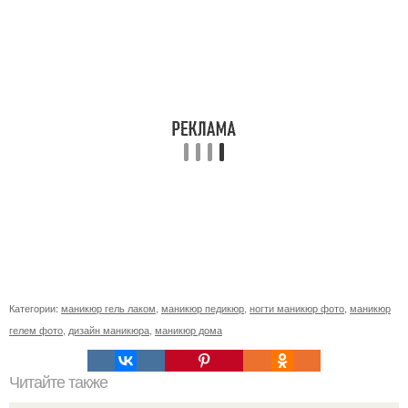
Категории:
маникюр гель лаком
,
маникюр педикюр
,
ногти маникюр фото
,
маникюр
гелем фото
,
дизайн маникюра
,
маникюр дома
Читайте также