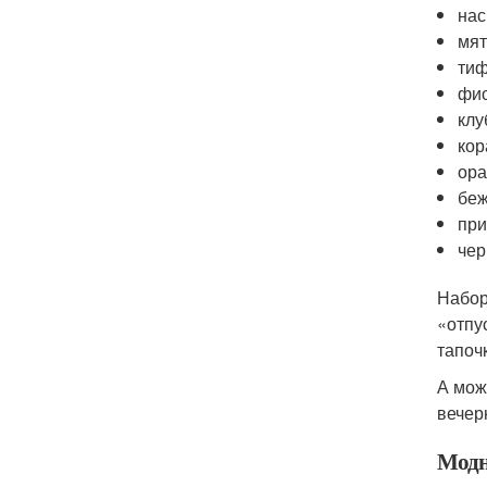
нас
мят
ти
фио
клу
кор
ор
бе
при
чер
Набор
«отпу
тапоч
А мож
вечер
Модн