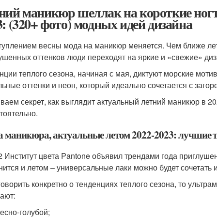
ний маникюр шеллак на короткие ногт
3: (320+ фото) модных идей дизайна
туплением весны мода на маникюр меняется. Чем ближе лет
ушенных оттенков люди переходят на яркие и «свежие» диз
нции теплого сезона, начиная с мая, диктуют морские мотив
льные оттенки и неон, который идеально сочетается с загор
ваем секрет, как выглядит актуальный летний маникюр в 20
тоятельно.
а маникюра, актуальные летом 2022-2023: лучшие т
2 Институт цвета Pantone объявил трендами года приглуше
нится и летом – универсальные лаки можно будет сочетать 
говорить конкретно о тенденциях теплого сезона, то ультр
ают:
есно-голубой;