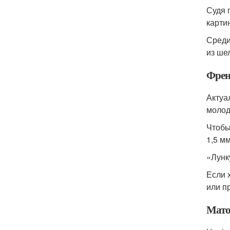
Судя 
карти
Среди
из ше
Френ
Актуа
молод
Чтобы
1,5 м
«Лунк
Если 
или п
Мато