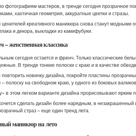
по фотографиям мастеров, в тренде сегодня прозрачное по
нками, хаотичная геометрия, аккуратные цветки и стразы.
 ценителей креативного маникюра снова станут модными о
ллака и декора, выкладки из камифубуки.
ч – женственная классика
льным сегодня остается и френч. Только классические бел
ежные. В тренде тонкие полоски с краю и в качестве обводк
 повторить новинку дизайна, покройте пластины прозрачным
м – полоску на свободном краю, у одного из боковых валиков
у» в этом легком варианте дизайна прорисовывают ярким л
хочется сделать дизайн более нарядным, в незакрашенный 
розрачный страз – еще один тренд лета.
вый маникюр на лето