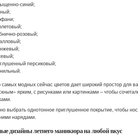
ыщенно-синий;
ный;
ффани;
летовый;
бнично-розовый;
алловый;
анжевый;
жевый;
глушенный персиковый;
нильный.
 самых модных сейчас цветов дает широкий простор для в
скным» ярким, с рисунками или картинками – чтобы сочета
ками.
но выбрать однотонное приглушенное покрытие, чтобы носи
ними нарядами.
ые дизайны летнего маникюра на любой вкус