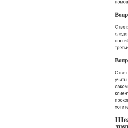
помощ
Вопр
Ответ
следо
ногте
треть
Вопр
Ответ
учиты
лаком
клиен
проко
хотите
Шел
дру