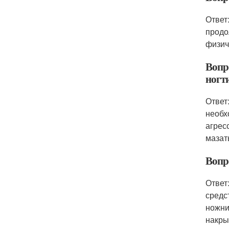
Ответ
продо
физич
Вопр
ногт
Ответ
необх
агрес
мазат
Вопр
Ответ
средс
ножни
накры