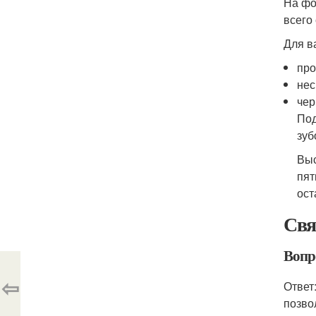
На фо
всего
Для в
про
нес
чер
Под
зуб
Выс
пят
ост
Свя
Вопр
⇦
Ответ
позво