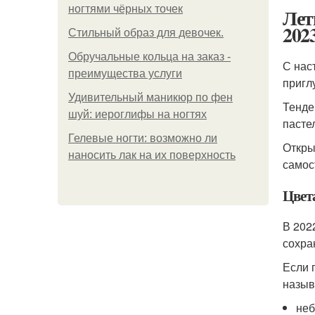
ногтями чёрных точек
Лет
202
Стильный образ для девочек.
Обручальные кольца на заказ -
С нас
преимущества услуги
пригл
Удивительный маникюр по фен
Тенде
шуй: иероглифы на ногтях
пасте
Гелевые ногти: возможно ли
Откры
наносить лак на их поверхность
самос
Цвет
В 202
сохра
Если 
назыв
неб