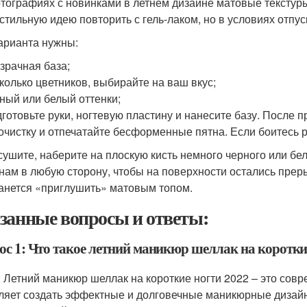
тографиях с новинками в летнем дизайне матовые текстуры
 стильную идею повторить с гель-лаком, но в условиях отпу
арианта нужны:
зрачная база;
колько цветников, выбирайте на ваш вкус;
ный или белый оттенки;
готовьте руки, ногтевую пластину и нанесите базу. После 
очистку и отпечатайте бесформенные пятна. Если боитесь р
ушите, наберите на плоскую кисть немного черного или бел
нам в любую сторону, чтобы на поверхности остались прер
анется «приглушить» матовым топом.
занные вопросы и ответы:
ос 1: Что такое летний маникюр шеллак на коротки
: Летний маникюр шеллак на короткие ногти 2022 – это сов
ляет создать эффектные и долговечные маникюрные дизайн