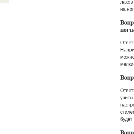
лаков
на но
Вопр
ногт
Ответ
Напри
можно
мелки
Вопр
Ответ
учиты
настр
стиле
будет
Вопр