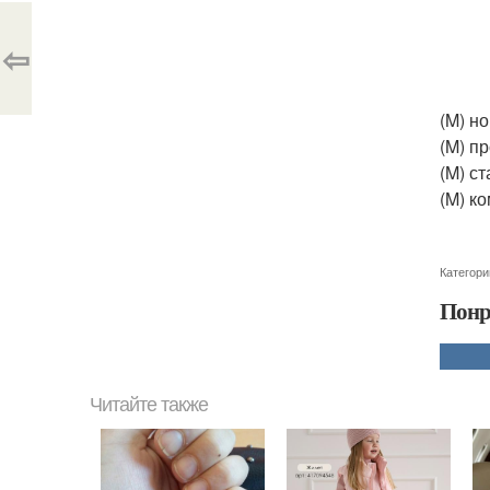
⇦
(M) н
(M) п
(M) ст
(M) к
Категори
Понр
Читайте также