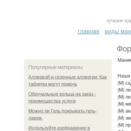
лучшие иде
главная
виды ма
Фор
Маник
Популярные материалы
Наши 
Аллервэй и сезонные аллергии: Как
(M) са
таблетки могут помочь
(M) л
Обручальные кольца на заказ -
(M) л
преимущества услуги
(M) м
(M) а
Можно ли Гель покрывать гель-
(M) зв
лаком.
(M) п
Используйте изображение в