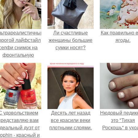
льтрареалистичный
Ли счастливые
Как правильно e
орогой лайфстайл
женщины большие
ягоды.
селфи снимок на
сумки носят?
фронтальную
камеру.
С удовольствием
Десять лет назад
Нюдовый педикю
представляю вам
все красили веки
это "Тихая
деальный дуэт от
плотными слоями.
Роскошь" в ухо
ophin - красный и