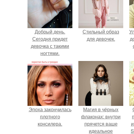
Добрый день.
Стильный образ
У
Сегодня придет
для девочек.
д
девочка с такими
ногтями.
Эпоха закончилась
Магия в чёрных
плотного
флаконах: внутри
консилера.
прячется ваше
и
идеальное
S