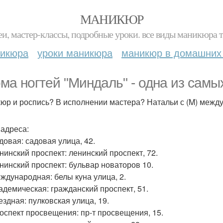
МАНИКЮР
и, мастер-классы, подробные уроки. все виды маникюра т
никюра
уроки маникюра
маникюр в домашних
ма ногтей "Миндаль" - одна из сам
юр и роспись? В исполнении мастера? Натальи с (M) между
адреса:
довая: садовая улица, 42.
енинский проспект: ленинский проспект, 72.
енинский проспект: бульвар новаторов 10.
еждународная: белы куна улица, 2.
кадемическая: гражданский проспект, 51.
ездная: пулковская улица, 19.
роспект просвещения: пр-т просвещения, 15.