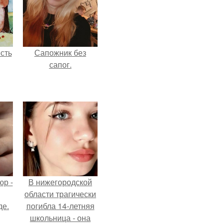
сть
Сапожник без
сапог.
р -
В нижегородской
области трагически
де.
погибла 14-летняя
школьница - она