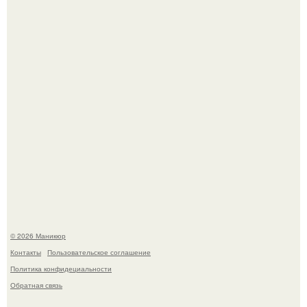
которые выглядят очень просто.
Селена Гомес дала фанатам хоть какой-то повод
успокоиться на фоне всех разговоров о свадьбе Тейлор
свифт.
© 2026 Маникюр
Контакты
Пользовательское соглашение
Политика конфидециальности
Обратная связь