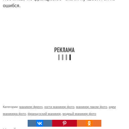
ошибся.
Категории:
маникюр френч
,
ногти маникюр фото
,
маникюр лаком фото
,
идеи
маникюра фото
,
французский маникюр
,
модный маникюр фото