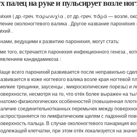
х палец на руке и пульсирует возле ног
́хия ( др.-греч. παρωνυχία , от др.-греч. πᾰρά — возле, окол
ление околоногтевого валика
. Другое название парони́хи
́хий .
нами, ведущими к развитию паронихия, могут стать:
ме того, встречается паронихия инфекционного генеза , ко
явлением кандидамикоза
:
Чаще всего паронихий развивается после неправильно сде
развивается в коже ногтевого валика возле края ногтевой 
(мелкие трещинки, заусенцы , микроскопические порезы) и 
поверхности, несмотря на то, что отёк более выражен на ты
анатомо-физиологических особенностей (повышенная плотн
наличие соединительнотканных перемычек между поверхнос
распространяется по лимфатическим щелям с ладонной пове
поверхность пальца. В случае околоногтевого панариция в
подлежащей клетчатки, при этом отёк локализуется на знач