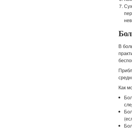
Сух
пер
нев
Бол
В бол
практ
беспо
Прибл
средн
Как м
Бол
сле
Бол
(ес
Бол