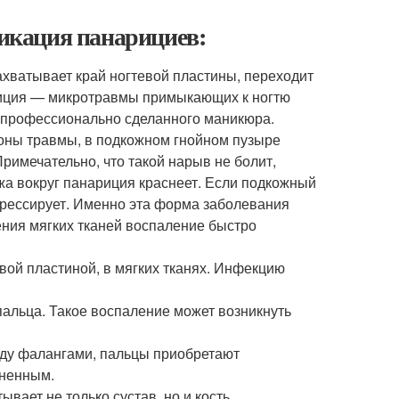
фикация панарициев:
хватывает край ногтевой пластины, переходит
ариция — микротравмы примыкающих к ногтю
непрофессионально сделанного маникюра.
оны травмы, в подкожном гнойном пузыре
римечательно, что такой нарыв не болит,
жа вокруг панариция краснеет. Если подкожный
огрессирует. Именно эта форма заболевания
ения мягких тканей воспаление быстро
вой пластиной, в мягких тканях. Инфекцию
пальца. Такое воспаление может возникнуть
жду фалангами, пальцы приобретают
зненным.
ает не только сустав, но и кость.