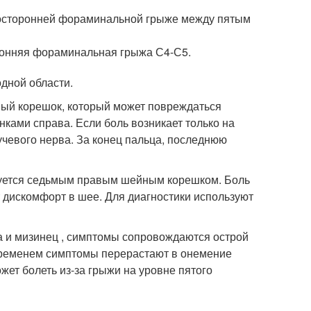
восторонней фораминальной грыже между пятым
ронняя фораминальная грыжа С4-С5.
одной области.
йный корешок, который может повреждаться
ками справа. Если боль возникает только на
учевого нерва. За конец пальца, последнюю
ируется седьмым правым шейным корешком. Боль
т дискомфорт в шее. Для диагностики используют
а и мизинец , симптомы сопровождаются острой
временем симптомы перерастают в онемение
ет болеть из-за грыжи на уровне пятого