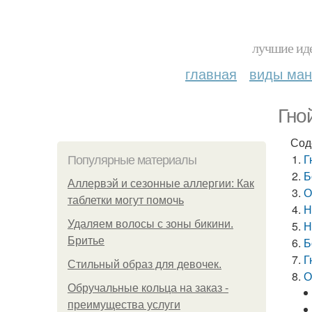
лучшие иде
главная
виды ма
Гно
Сод
Г
Популярные материалы
Б
Аллервэй и сезонные аллергии: Как
О
таблетки могут помочь
Н
Удаляем волосы с зоны бикини.
Н
Бритье
Б
Г
Стильный образ для девочек.
О
Обручальные кольца на заказ -
преимущества услуги