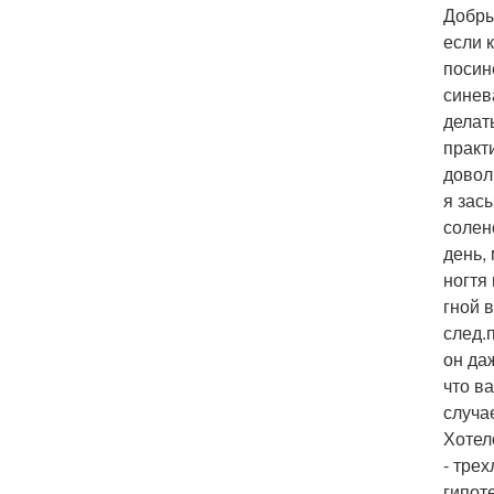
Добры
если 
посин
синев
делат
практ
довол
я зас
солен
день,
ногтя
гной 
след.
он да
что в
случа
Хотел
- тре
гипот