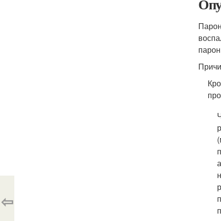
Опу
Парони
воспа
парони
Причи
Кро
про
⇦