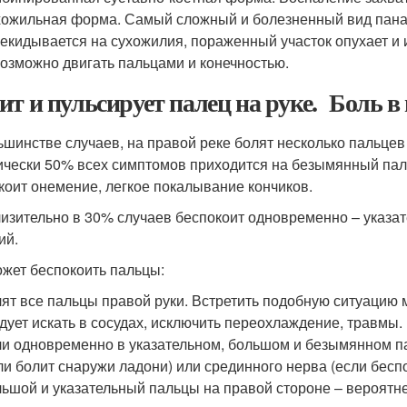
ожильная форма. Самый сложный и болезненный вид панар
екидывается на сухожилия, пораженный участок опухает и и
озможно двигать пальцами и конечностью.
ит и пульсирует палец на руке. Боль в
ьшинстве случаев, на правой реке болят несколько пальцев
ически 50% всех симптомов приходится на безымянный пал
коит онемение, легкое покалывание кончиков.
изительно в 30% случаев беспокоит одновременно – указат
ий.
ожет беспокоить пальцы:
ят все пальцы правой руки. Встретить подобную ситуацию
дует искать в сосудах, исключить переохлаждение, травмы.
и одновременно в указательном, большом и безымянном п
ли болит снаружи ладони) или срединного нерва (если беспо
ьшой и указательный пальцы на правой стороне – вероятн