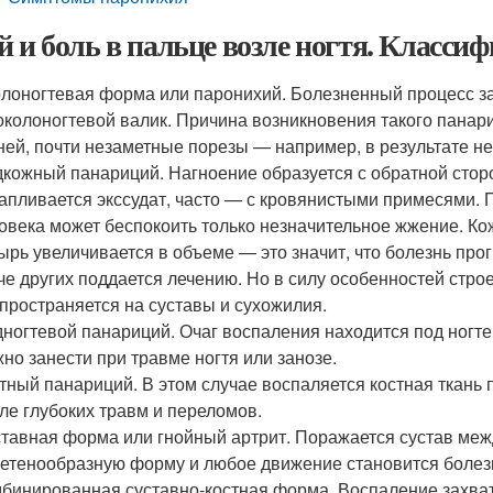
й и боль в пальце возле ногтя. Класси
лоногтевая форма или паронихий. Болезненный процесс за
околоногтевой валик. Причина возникновения такого пан
ней, почти незаметные порезы — например, в результате 
кожный панариций. Нагноение образуется с обратной стор
апливается экссудат, часто — с кровянистыми примесями. П
овека может беспокоить только незначительное жжение. Ко
ырь увеличивается в объеме — это значит, что болезнь пр
че других поддается лечению. Но в силу особенностей стро
пространяется на суставы и сухожилия.
ногтевой панариций. Очаг воспаления находится под ногте
но занести при травме ногтя или занозе.
тный панариций. В этом случае воспаляется костная ткань 
ле глубоких травм и переломов.
тавная форма или гнойный артрит. Поражается сустав ме
етенообразную форму и любое движение становится боле
бинированная суставно-костная форма. Воспаление захватыв