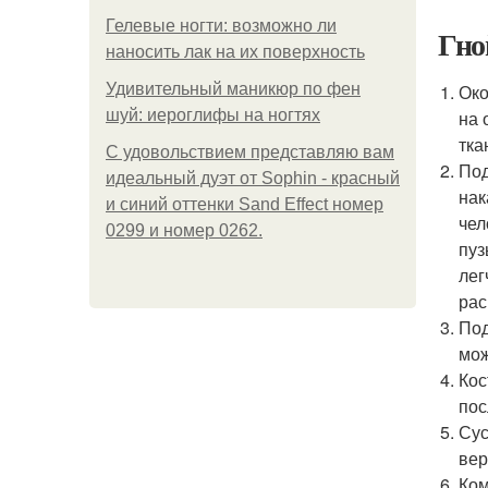
Гелевые ногти: возможно ли
Гно
наносить лак на их поверхность
Удивительный маникюр по фен
Око
шуй: иероглифы на ногтях
на 
тка
С удовольствием представляю вам
Под
идеальный дуэт от Sophin - красный
нак
и синий оттенки Sand Effect номер
чел
0299 и номер 0262.
пуз
лег
рас
Под
мож
Кос
пос
Сус
вер
Ком