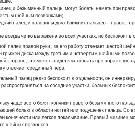
ешке.
инец и безымянный пальцы могут болеть, неметь при пра
естым шейным позвонками;
дний палец и половины двух ближних пальцев – правосто
не всегда четко выражена во всех участках, но беспокоит в 
ой палец правой руки , за его работу отвечает шестой ше
й грыжей диска между третьим и четвертым шейными позвон
ей стороне, это может свидетельствовать про поражение л
гу отвечает срединный нерв.
тельный палец редко беспокоит в отдельности, он иннерв
 распространяться на соседние участки, больных беспокои
льку чаще всего болят кончики правого безымянного пальц
ающей болью в области ногтей или подушечек пальца. Со 
ей конечности или легкое покалывание. Правый мизинец мож
го шейных позвонков.