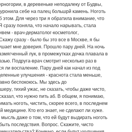
рногории, в деревеньке неподалеку от Будвы,
 уронила себе на палец большрй камень. Ноготь
б этом. Для через три я обратила внимание, что
Я сразу поняла, что начало нарывать, стала
живем - врач-дерматолог-косметолог,
кажу сразу - было бы это все в Москве, я бы
нушает мне доверия. Прошло пару дней. На ночь
азмягченный лук, в промежутках дочка плавала в
зью. Подруга-врач смотрит несколько раз в
я ли воспаление. Пару дней как начал из под
еделенные улучшения - краснота стала меньше,
равно беспокоюсь. Мы здесь до
еру, тихий ужас, не сказать, чтобы даже чисто,
сказал, что нужно пить аб. В общем, я понимаю,
имать ноготь, чистить, скорее всего, в последнем
 медицине. Кто его знает, не сделают ли хуже.
 мысль даже о том, что ей будут выдирать ноготь
 быть последствия. Вопрос. Скажите, чисто
вмешательства? Конечно, если будут ухудшения,