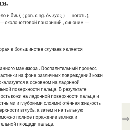
тя.
о и ὄνυξ ( gen. sing. ὄνυχος ) — ноготь ),
я — околоногтевой панариций
, синоним —
торая в большинстве случаев является
ланного маникюра . Воспалительный процесс
пластинки на фоне различных повреждений кожи
локализуется в основном на ладонной
льной поверхности пальца. В результате
ость кожи на ладонной поверхности пальца и
тными и глубокими слоями) отёчная жидкость
рхности вглубь, а затем и на тыльную
⇨
озможно полное поражение валика и
ительной площади пальца
.