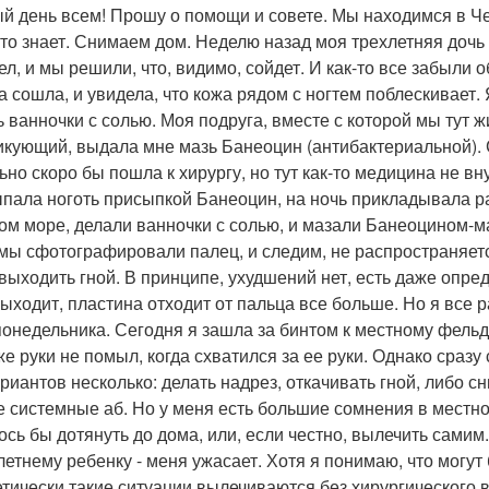
й день всем! Прошу о помощи и совете. Мы находимся в Че
кто знает. Снимаем дом. Неделю назад моя трехлетняя дочь
ел, и мы решили, что, видимо, сойдет. И как-то все забыли о
а сошла, и увидела, что кожа рядом с ногтем поблескивает. 
ь ванночки с солью. Моя подруга, вместе с которой мы тут 
икующий, выдала мне мазь Банеоцин (антибактериальной). С
ьно скоро бы пошла к хирургу, но тут как-то медицина не в
ыпала ноготь присыпкой Банеоцин, на ночь прикладывала р
ом море, делали ванночки с солью, и мазали Банеоцином-ма
 мы сфотографировали палец, и следим, не распространяетс
 выходить гной. В принципе, ухудшений нет, есть даже опр
выходит, пластина отходит от пальца все больше. Но я все 
понедельника. Сегодня я зашла за бинтом к местному фельдш
же руки не помыл, когда схватился за ее руки. Однако сразу 
ариантов несколько: делать надрез, откачивать гной, либо сн
е системные аб. Но у меня есть большие сомнения в местной
ось бы дотянуть до дома, или, если честно, вылечить самим.
хлетнему ребенку - меня ужасает. Хотя я понимаю, что могут
етически такие ситуации вылечиваются без хирургического 