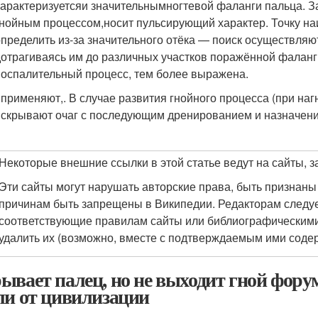
характеризуетсяи значительнымногтевой фаланги пальца. З
гнойным процессом,носит пульсирующий характер. Точку на
определить из-за значительного отёка — поиск осуществляю
дотрагиваясь им до различных участков поражённой фаланг
воспалительный процесс, тем более выражена.
иприменяют,. В случае развития гнойного процесса (при на
вскрывают очаг с последующим дренированием и назначен
Некоторые внешние ссылки в этой статье ведут на сайты, 
Эти сайты могут нарушать авторские права, быть признаны
причинам быть запрещены в Википедии. Редакторам следуе
соответствующие правилам сайты или библиографическими
удалить их (возможно, вместе с подтверждаемым ими соде
ывает палец, но не выходит гной фору
ли от цивилизации