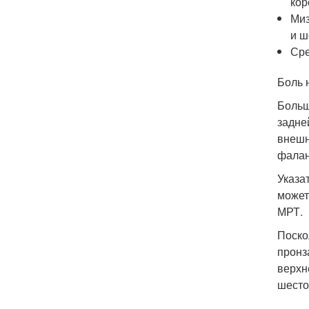
кор
Миз
и ш
Сре
Боль 
Больш
задне
внешн
фалан
Указа
может
МРТ.
Поско
пронз
верхн
шесто