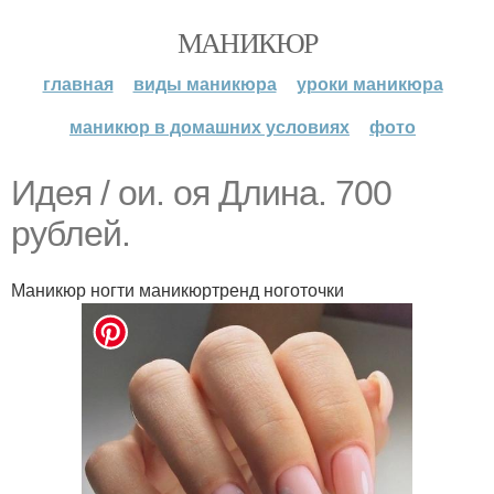
МАНИКЮР
главная
виды маникюра
уроки маникюра
маникюр в домашних условиях
фото
Идeя / oи. oя Длинa. 700
pублeй.
Маникюр ногти маникюртренд ноготочки