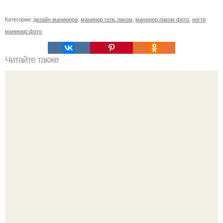
Категории:
дизайн маникюра
,
маникюр гель лаком
,
маникюр лаком фото
,
ногти
маникюр фото
Читайте также
Себестоимость маникюра. Секреты ценообразования:
расчет стоимости услуг (Beautyday.