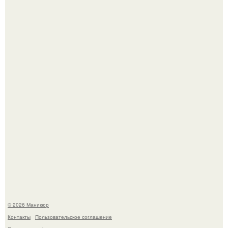
Скандинавский боб стал одной из тех летних стрижек,
которые выглядят очень просто.
Селена Гомес дала фанатам хоть какой-то повод
успокоиться на фоне всех разговоров о свадьбе Тейлор
свифт.
© 2026 Маникюр
Контакты
Пользовательское соглашение