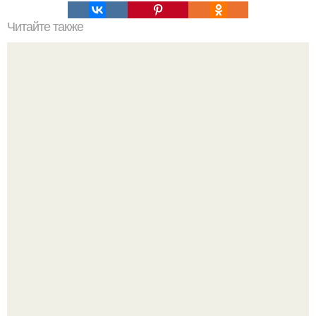
Читайте также
10 правил красивого маникюра:
Стильный образ для девочек.