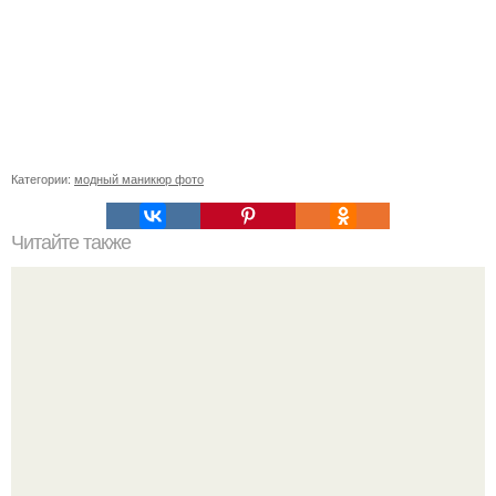
Категории:
модный маникюр фото
Читайте также
Антицарапки на кошачьи лапки.