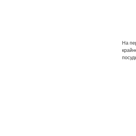
На пе
крайн
посуд