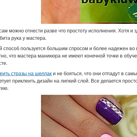
сам можно отнести разве что простоту исполнения. Хотя и з
бита рука у мастера.
й способ пользуется большим спросом и более надежен во 
тно, что мастера маникюра не имеют конечной точки в обучен
сте.
леить стразы на шеллак
и не бояться, что они отпадут в с
етует приклеить дизайн на липкий слой. Все делается прост
тию.