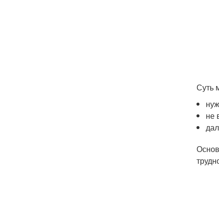
Суть 
нуж
не 
дал
Основ
трудн