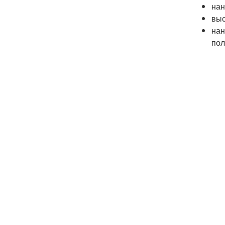
нан
выс
нан
пол