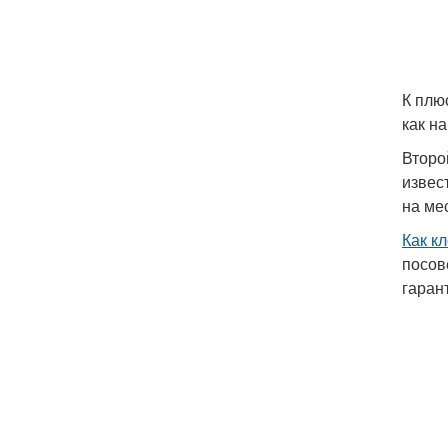
К плю
как на
Второ
извес
на ме
Как к
посов
гаран