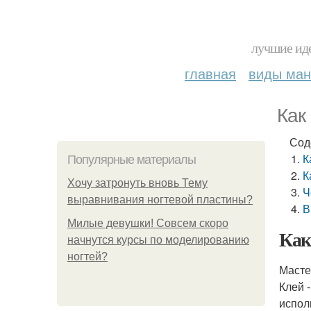
лучшие иде
главная
виды ма
Как
Сод
К
Популярные материалы
К
Хочу затронуть вновь Тему
Ч
выравнивания ногтевой пластины?
В
Милые девушки! Совсем скоро
Как
начнутся курсы по моделированию
ногтей?
Масте
Клей 
испол