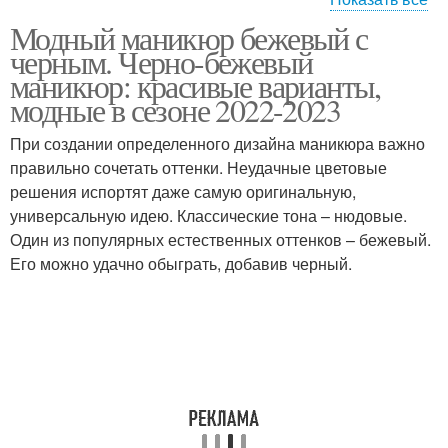
Модный маникюр бежевый с
Маникюр на коротких
Розовые ногти
черным. Черно-бежевый
ногтях
маникюр: красивые варианты,
модные в сезоне 2022-2023
Ногти для бордового
При создании определенного дизайна маникюра важно
Маникюр со стразами
маникюра
правильно сочетать оттенки. Неудачные цветовые
решения испортят даже самую оригинальную,
универсальную идею. Классические тона – нюдовые.
Один из популярных естественных оттенков – бежевый.
Длинные ногти
Дизайн со стразами
Его можно удачно обыграть, добавив черный.
Страз для украшения
Ногти со стразами