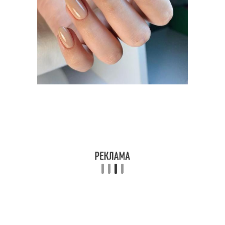
Страз на шеллак
условиях
Стразы на гель-лак
Стразы на гель
Стразы с ногтей
Страз с помощью
Ногти с цветами
Наклейки на ногти
Стразы на коротких
Страз на ногтях