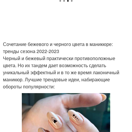
Выкладка на ногтях
Френч со стразами
Маникюр с большими
Узор из страз
стразами
Сочетание бежевого и черного цвета в маникюре:
тренды сезона 2022-2023
Черный и бежевый практически противоположные
цвета. Но их тандем дает возможность сделать
Шеллак со стразами
Страз для ногтей
уникальный эффектный и в то же время лаконичный
маникюр. Лучшие трендовые идеи, набирающие
обороты популярности:
Стразы для ногтей
Стразы на шеллаке
Стразы в домашних