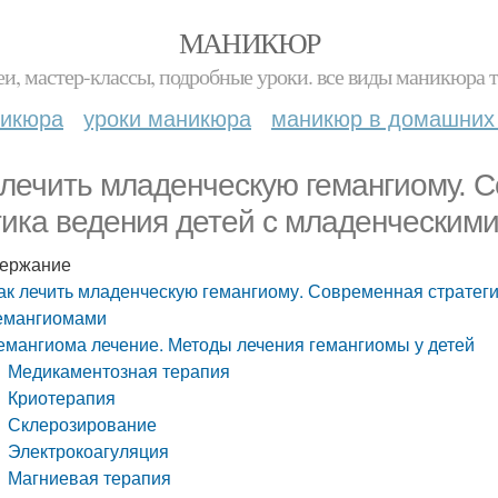
МАНИКЮР
и, мастер-классы, подробные уроки. все виды маникюра т
никюра
уроки маникюра
маникюр в домашних
 лечить младенческую гемангиому. С
тика ведения детей с младенческим
ержание
ак лечить младенческую гемангиому. Современная стратеги
емангиомами
емангиома лечение. Методы лечения гемангиомы у детей
Медикаментозная терапия
Криотерапия
Склерозирование
Электрокоагуляция
Магниевая терапия