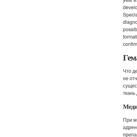
develo
Specia
diagno
possib
format
confir
Гем
Что д
не от
сущес
ткань
Меди
При м
адрен
препа