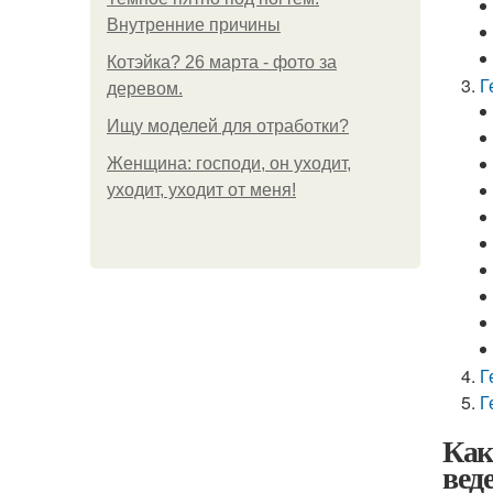
Внутренние причины
Котэйка? 26 марта - фото за
Г
деревом.
Ищу моделей для отработки?
Женщина: господи, он уходит,
уходит, уходит от меня!
Г
Г
Как
вед