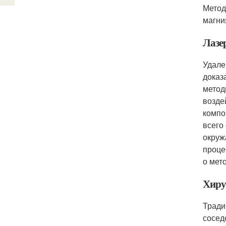
Метод
магни
Лазе
Удале
доказ
метод
возде
компо
всего
окруж
проце
о мето
Хиру
Тради
сосед