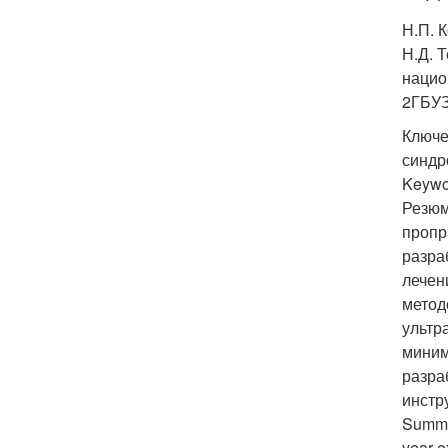
Н.П. 
Н.Д. 
нацио
2
ГБУЗ
Ключе
синдр
Keywor
Резюм
пропр
разра
лечен
метод
ультр
миним
разра
инстр
Summar
year e