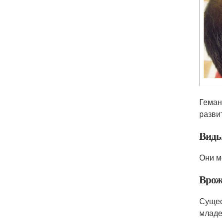
Геман
разви
Виды
Они м
Врож
Сущес
младе