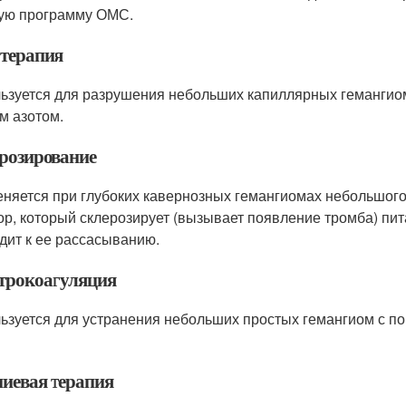
ую программу ОМС.
терапия
ьзуется для разрушения небольших капиллярных гемангио
м азотом.
розирование
няется при глубоких кавернозных гемангиомах небольшого
ор, который склерозирует (вызывает появление тромба) пи
дит к ее рассасыванию.
трокоагуляция
ьзуется для устранения небольших простых гемангиом с п
иевая терапия