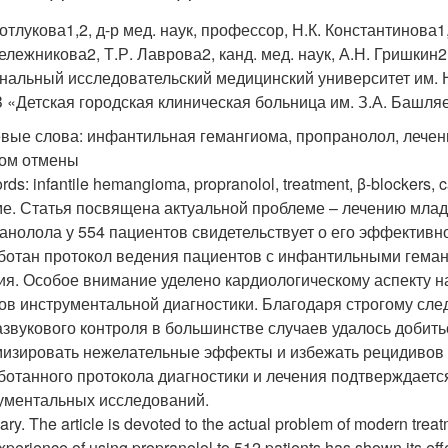
Котлукова
1,2
, д-р мед. наук, профессор, Н.К. Константинова
1
Тележникова
2
, Т.Р. Лаврова
2
, канд. мед. наук, А.Н. Гришкин
2
нальный исследовательский медицинский университет им. Н
 «Детская городская клиническая больница им. З.А. Башл
вые слова: инфантильная гемангиома, пропранолол, лечени
ом отмены
ds: infantile hemangioma, propranolol, treatment, β-blockers,
е. Статья посвящена актуальной проблеме – лечению мла
анолола у 554 пациентов свидетельствует о его эффективн
ботан протокол ведения пациентов с инфантильными геман
ия. Особое внимание уделено кардиологическому аспекту
ов инструментальной диагностики. Благодаря строгому сл
азвукового контроля в большинстве случаев удалось добить
изировать нежелательные эффекты и избежать рецидивов 
ботанного протокола диагностики и лечения подтверждаетс
ументальных исследований.
y. The article is devoted to the actual problem of modern tre
xperience of using propranolol to 512 patients has shown its ef