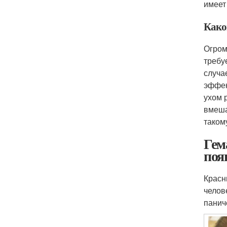
имеет
Како
Огром
требу
случа
эффек
ухом 
вмеша
таком
Гем
поя
Красн
челов
панич