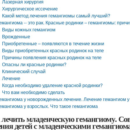
Лазерная хирургия
Хирургическое иссечение
Какой метод лечения гемангиомы самый лучший?
емангиома -- это рак. Красные родинки – гемангиомы: прич
Виды кожных гемангиом
Врожденные
Приобретенные – появляются в течение жизни
Виды приобретенных красных родинок на теле
Причины появления красных родинок на теле
Опасны ли красные родинки?
Клинический случай
Лечение
Когда необходимо удаление красной родинки?
Что вам необходимо сделать
емангиома у новорожденных лечение. Лечение гемангиом у
емангиома у взрослых. Что такое гемангиома
 лечить младенческую гемангиому. Сов
ения детей с младенческими гемангиом