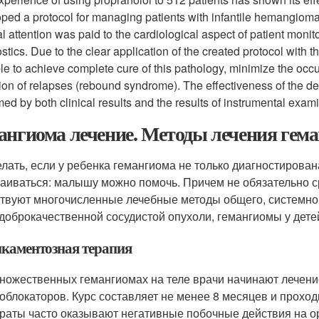
ped a protocol for managing patients with infantile hemangiomas 
l attention was paid to the cardiological aspect of patient mon
stics. Due to the clear application of the created protocol with t
le to achieve complete cure of this pathology, minimize the occu
ion of relapses (rebound syndrome). The effectiveness of the de
med by both clinical results and the results of instrumental exam
ангиома лечение. Методы лечения гема
елать, если у ребенка гемангиома не только диагностирована
чаиваться: малышу можно помочь. Причем не обязательно 
твуют многочисленные лечебные методы общего, системного
 доброкачественной сосудистой опухоли, гемангиомы у детей 
каментозная терапия
ножественных гемангиомах на теле врачи начинают лечение
облокаторов. Курс составляет не менее 8 месяцев и проход
раты часто оказывают негативные побочные действия на ор