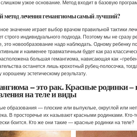
 слишком узкое основание. Метод входит в базовую прогр
й метод лечения гемангиомы самый лучший?
ное значение играет выбор врачом правильной тактики леч
ет строго индивидуального подхода. Поэтому мы не сразу 
е, это новообразование надо наблюдать. Одному ребенку по
тивным и наименее травматичным будет как раз классическ
расположена большая гемангиома, нависающая как «гребень
тельства останется лишь крохотный рубец-полосочка, тогда
у хорошему эстетическому результату.
ангиома -- это рак. Красные родинки 
вления на теле и виды
ые образования — плоские или выпуклые, округлой или неп
ека. В просторечье их называют красными родинками. Кто-т
ески боится. Кто же они такие — красные родинки на теле?