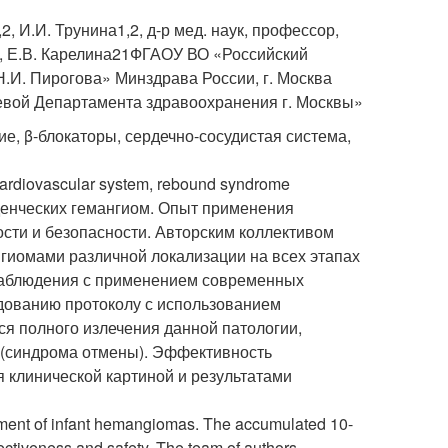
,2
, И.И. Трунина
1,2
, д-р мед. наук, профессор,
, Е.В. Карелина
2
1
ФГАОУ ВО «Российский
.И. Пирогова» Минздрава России, г. Москва
яевой Департамента здравоохранения г. Москвы»
е, β-блокаторы, сердечно-сосудистая система,
 cardiovascular system, rebound syndrome
денческих гемангиом. Опыт применения
ости и безопасности. Авторским коллективом
гиомами различной локализации на всех этапах
 наблюдения с применением современных
едованию протоколу с использованием
ся полного излечения данной патологии,
(синдрома отмены). Эффективность
я клинической картиной и результатами
atment of infant hemangiomas. The accumulated 10-
fectiveness and safety. The team of authors