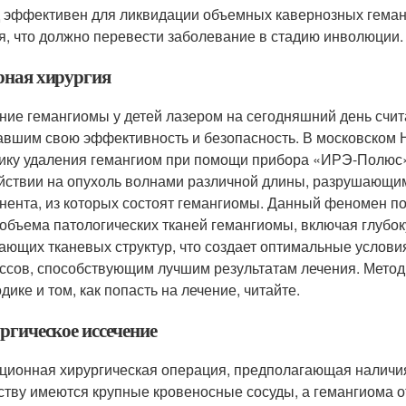
 эффективен для ликвидации объемных кавернозных геманг
я, что должно перевести заболевание в стадию инволюции.
рная хирургия
ние гемангиомы у детей лазером на сегодняшний день счи
авшим свою эффективность и безопасность. В московском
ику удаления гемангиом при помощи прибора «ИРЭ-Полюс»
йствии на опухоль волнами различной длины, разрушающи
нента, из которых состоят гемангиомы. Данный феномен п
 объема патологических тканей гемангиомы, включая глубо
ающих тканевых структур, что создает оптимальные услов
ссов, способствующим лучшим результатам лечения. Мето
дике и том, как попасть на лечение, читайте.
ргическое иссечение
ционная хирургическая операция, предполагающая наличия
ству имеются крупные кровеносные сосуды, а гемангиома о