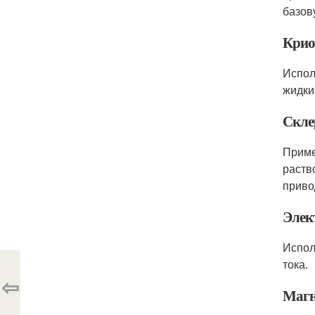
базов
Крио
Испол
жидки
Скле
Приме
раств
приво
Элек
Испол
тока.
⇦
Магн