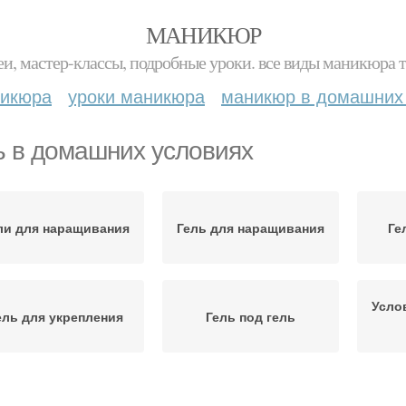
МАНИКЮР
и, мастер-классы, подробные уроки. все виды маникюра т
никюра
уроки маникюра
маникюр в домашних
ь в домашних условиях
ли для наращивания
Гель для наращивания
Ге
Усло
ель для укрепления
Гель под гель
Гель на формах
Гель на формы
Гель 