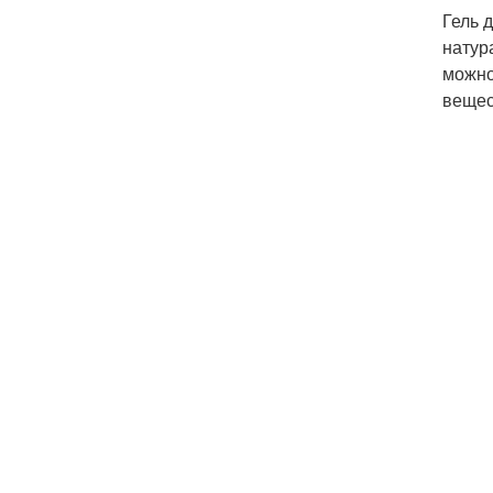
Гель 
натур
можно
вещес