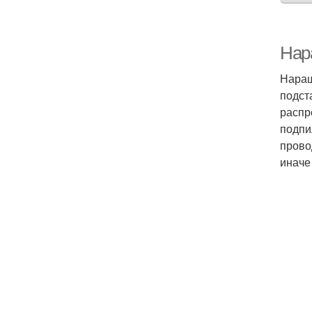
Нар
Наращ
подст
распр
подпи
прово
иначе