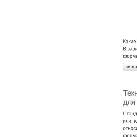
Какие
В зав
форм
читат
Тех
для
Станд
или п
относ
форма