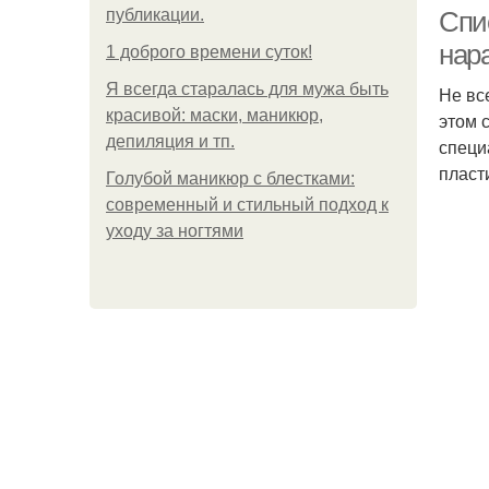
публикации.
Спи
нар
1 доброго времени суток!
Я всегда старалась для мужа быть
Не вс
У
красивой: маски, маникюр,
этом 
депиляция и тп.
специ
пласт
Голубой маникюр с блестками:
современный и стильный подход к
уходу за ногтями