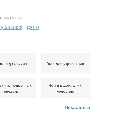
олько у нас
 условиях
фото
ль под гель-лак
Гели для укрепления
вия из подручных
Ногти в домашних
средств
условиях
Показать все
на верхние формы
Условия без фольги