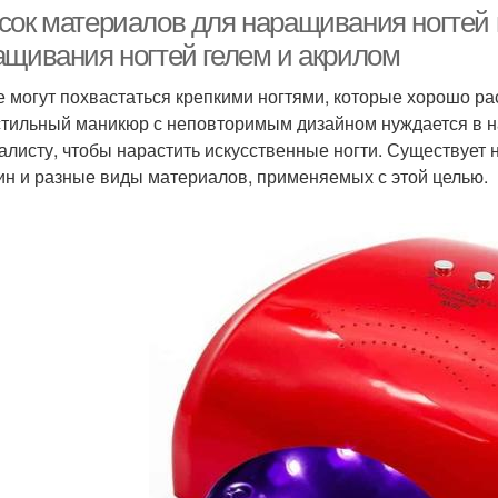
сок материалов для наращивания ногтей 
ащивания ногтей гелем и акрилом
е могут похвастаться крепкими ногтями, которые хорошо ра
Условия без
словия с помощью
Ге
стильный маникюр с неповторимым дизайном нуждается в н
специальной жидкости
алисту, чтобы нарастить искусственные ногти. Существует
ин и разные виды материалов, применяемых с этой целью.
Лак в домашних
Гель-лак в домашних
До
условиях
условиях
Камуфляжные гели
Френч на гель