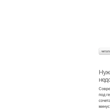
читат
Нуж
нед
Совре
под г
сочет
минус