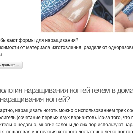
 бывают формы для наращивания?
исимости от материала изготовления, разделяют одноразов
ы:
ь дальше →
нология наращивания ногтей гелем в дома
 наращивания ногтей?
артно, наращивать ноготь можно с использованием трех сос
олигель (сочетание первых двух вариантов). Из-за того, что
ительно недавно, многие салоны до сих пор используют на
х, пошаговая инструкция которого достаточно легко повтор