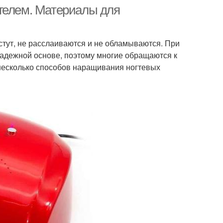
гелем. Материалы для
стут, не расслаиваются и не обламываются. При
ль при помощи
В домашние условия
адежной основе, поэтому многие обращаются к
 несколько способов наращивания ногтевых
машние условия
Гель на ногти
Лак на гель
База для гель