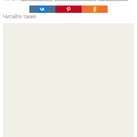
Читайте также
По мысли сторонников гипотезы сепира - уорфа,
носители различных языков по-разному видят мир.