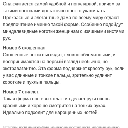
Она считается самой удобной и популярной, причем за
такими ноготками достаточно просто ухаживать.
Прекрасные и элегантные дама по всему миру отдают
предпочтение именно такой форме. Особенно подойдут
миндалевидные ноготки женщинам с изящными кистями
рук.
Номер 6 скошенная.
Скошенные ногти выглядят, словно обломанными, и
воспринимаются на первый взгляд необычно, но
экстравагантно. Эта форма подчеркнет красоту рук, если
у вас длинные и тонкие пальцы, зрительно удлинит
короткие и пухлые пальцы.
Номер 7 стиллет.
Такая форма ногтевых пластин делает руки очень
красивыми и хорошо смотрится на тонких руках.
Идеально подходит для нарощенных ногтей.
Категории:
ногти маникюр фото
,
маникюр на короткие ногти
,
красивый маникюр