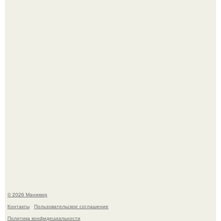
5 Промптов для мастера маникюра.
Скандинавский боб стал одной из тех летних стрижек,
которые выглядят очень просто.
© 2026 Маникюр
Контакты
Пользовательское соглашение
Политика конфидециальности