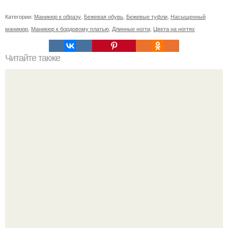
Категории:
Маникюр к образу
,
Бежевая обувь
,
Бежевые туфли
,
Насыщенный
маникюр
,
Маникюр к бордовому платью
,
Длинные ногти
,
Цвета на ногтях
Читайте также
Сколько отрастает ноготь. Как происходит процесс роста
ногтей