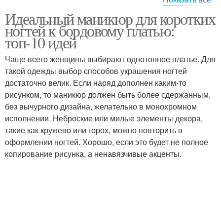
Идеальный маникюр для коротких
Образа с маникюром
Маникюр для образа
ногтей к бордовому платью:
топ-10 идей
Чаще всего женщины выбирают однотонное платье. Для
такой одежды выбор способов украшения ногтей
Маникюр под красное
Платье для коротких и
достаточно велик. Если наряд дополнен каким-то
рисунком, то маникюр должен быть более сдержанным,
без вычурного дизайна, желательно в монохромном
исполнении. Неброские или милые элементы декора,
Вечерние платья
Маникюр к образу
такие как кружево или горох, можно повторить в
оформлении ногтей. Хорошо, если это будет не полное
копирование рисунка, а ненавязчивые акценты.
Насыщенный маникюр
Цвета для маникюра