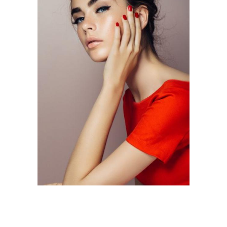
Черное платье
Синий платье
Серебряное платье
Бордовое платье
Маникюр для
Платье на особый
бордового платья
случай
Цветы для маникюра
Стильный маникюр
Вечеринка в бордовом
Бордовый маникюр