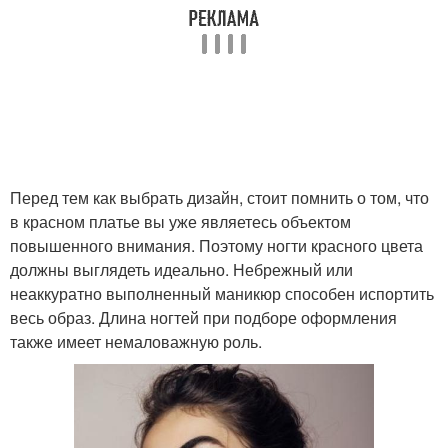
Образ с маникюром
Маникюр в тон
Оттенки в маникюре
Яркий маникюр
Перед тем как выбрать дизайн, стоит помнить о том, что
в красном платье вы уже являетесь объектом
Маникюр для длинных
Френч к платью
повышенного внимания. Поэтому ногти красного цвета
ногтей
должны выглядеть идеально. Небрежный или
неаккуратно выполненный маникюр способен испортить
весь образ. Длина ногтей при подборе оформления
Маникюр с
также имеет немаловажную роль.
Маникюр для создания
аксессуарами