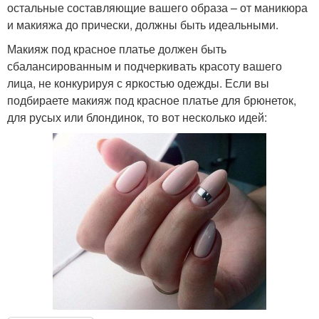
остальные составляющие вашего образа – от маникюра
и макияжа до прически, должны быть идеальными.
Макияж под красное платье должен быть
Новинки для бордового
Серьги под бордовое
сбалансированным и подчеркивать красоту вашего
маникюра
платье
лица, не конкурируя с яркостью одежды. Если вы
подбираете макияж под красное платье для брюнеток,
для русых или блондинок, то вот несколько идей:
Макияж под бордовое
Маникюр под серое
платье
платье
Вечерний платье
Платье на работу
Платье с серебром