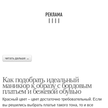
платье
Маникюр для
Покрытие для
бордового наряда
маникюра
Туфли под бордовое
Нейтральный маникюр
платье
читать дальше →
Маникюр под бордовое
Маникюр под пудровое
Как подобрать идеальный
платье
платье
маникюр к образу с бордовым
платьем и бежевой обувью
Красный цвет – цвет достаточно требовательный. Если
Маникюр под платье
Маникюр со стразами
вы решились выбрать платье такого тона, то и все