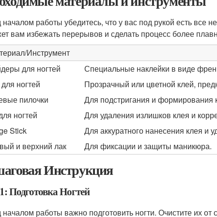
бходимые материалы и инструменты
 началом работы убедитесь, что у вас под рукой есть все 
ет вам избежать перерывов и сделать процесс более плав
териал/Инструмент
деры для ногтей
Специальные наклейки в виде френч
 для ногтей
Прозрачный или цветной клей, пре
евые пилочки
Для подстригания и формирования 
для ногтей
Для удаления излишков клея и корр
ge Stick
Для аккуратного нанесения клея и у
вый и верхний лак
Для фиксации и защиты маникюра.
аговая Инструкция
1: Подготовка Ногтей
 началом работы важно подготовить ногти. Очистите их от 