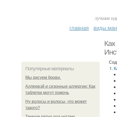
лучшие иде
главная
виды ма
Как
Инс
Сод
К
Популярные материалы
Мы рисуем брови.
Аллервэй и сезонные аллергии: Как
таблетки могут помочь
Ну волосы и волосы, что может
такого?
Темное пятно под ногтем.