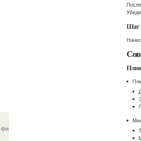
После
Убеди
Шаг 
Нанес
Сов
Плюс
Пл
Ми
⇦