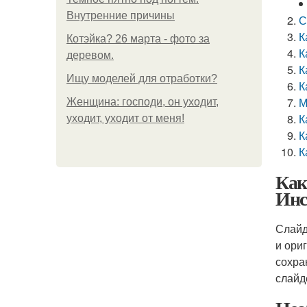
Внутренние причины
С
К
Котэйка? 26 марта - фото за
К
деревом.
К
Ищу моделей для отработки?
К
М
Женщина: господи, он уходит,
К
уходит, уходит от меня!
К
К
Как
Инс
Слайд
и ори
сохра
слайд