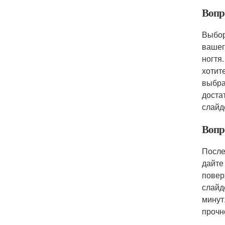
Вопр
Выбор
вашег
ногтя
хотит
выбра
доста
слайд
Вопр
После
дайте
повер
слайд
минут
прочн