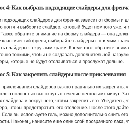
ос 4: Как выбрать подходящие слайдеры для френч
 подходящих слайдеров для френча зависит от формы и д
о ногтя и выберите слайдер, который будет немного уже, ч
. Также обратите внимание на форму слайдера — она должн
е классический френч, выбирайте слайдеры с прямым краем
ть слайдеры с округлым краем. Кроме того, обратите вни
точно тонкими, чтобы не создавать дополнительной нагрузк
еры, которые не будут отслаиваться и прослужат дольше.
ос 5: Как закрепить слайдеры после приклеивания
 приклеивания слайдеров важно правильно их закрепить, 
 клею полностью высохнуть в течение нескольких минут. За
х слайдера и вокруг него, чтобы закрепить его. Убедитесь, 
ера, чтобы предотвратить его отслоение. После этого дайте
. Если вы используете гель, можно дополнительно cнить е
ости. Наконец, нанесите еще один слой прозрачного лака, 