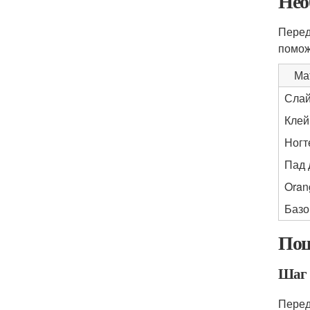
Нео
Перед
помож
Ма
Слай
Клей
Ногт
Пад 
Oran
Базо
Пош
Шаг 
Перед