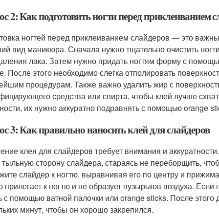
ос 2: Как подготовить ногти перед приклеиванием с
товка ногтей перед приклеиванием слайдеров — это важный
ий вид маникюра. Сначала нужно тщательно очистить ногти 
даления лака. Затем нужно придать ногтям форму с помощью
е. После этого необходимо слегка отполировать поверхность
ейшим процедурам. Также важно удалить жир с поверхност
фицирующего средства или спирта, чтобы клей лучше схват
ности, их нужно аккуратно подравнять с помощью orange sti
ос 3: Как правильно наносить клей для слайдеров
ение клея для слайдеров требует внимания и аккуратности.
а тыльную сторону слайдера, стараясь не переборщить, чт
жите слайдер к ногтю, выравнивая его по центру и прижимая
о прилегает к ногтю и не образует пузырьков воздуха. Если
ь с помощью ватной палочки или orange sticks. После этого
льких минут, чтобы он хорошо закрепился.