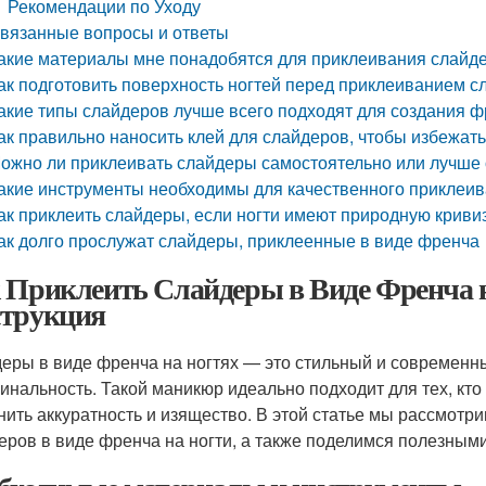
Рекомендации по Уходу
вязанные вопросы и ответы
акие материалы мне понадобятся для приклеивания слайд
ак подготовить поверхность ногтей перед приклеиванием с
акие типы слайдеров лучше всего подходят для создания 
ак правильно наносить клей для слайдеров, чтобы избежать
ожно ли приклеивать слайдеры самостоятельно или лучше 
акие инструменты необходимы для качественного приклеи
ак приклеить слайдеры, если ногти имеют природную криви
ак долго прослужат слайдеры, приклеенные в виде френча
 Приклеить Слайдеры в Виде Френча 
трукция
еры в виде френча на ногтях — это стильный и современный
гинальность. Такой маникюр идеально подходит для тех, кто
нить аккуратность и изящество. В этой статье мы рассмот
еров в виде френча на ногти, а также поделимся полезным