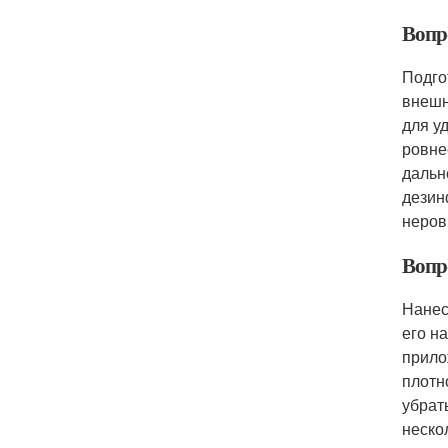
Вопр
Подго
внешн
для у
ровне
дальн
дезин
неров
Вопр
Нанес
его н
прило
плотн
убрат
неско