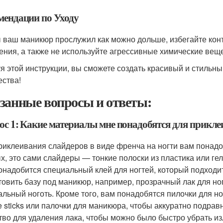
мендации по Уходу
 ваш маникюр прослужил как можно дольше, избегайте конт
ения, а также не используйте агрессивные химические веще
я этой инструкции, вы сможете создать красивый и стильны
ества!
занные вопросы и ответы:
ос 1: Какие материалы мне понадобятся для приклеи
риклеивания слайдеров в виде френча на ногти вам понадо
х, это сами слайдеры — тонкие полоски из пластика или гел
онадобится специальный клей для ногтей, который подходи
товить базу под маникюр, например, прозрачный лак для ног
альный ноготь. Кроме того, вам понадобятся пилочки для но
e sticks или палочки для маникюра, чтобы аккуратно подрав
тво для удаления лака, чтобы можно было быстро убрать из