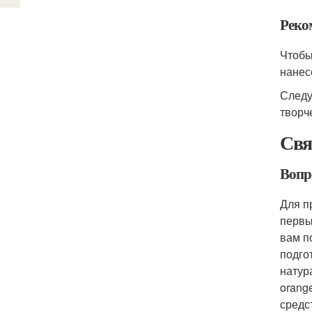
Реко
Чтобы
нанес
Следу
творч
Свя
Вопр
Для п
первы
вам п
подго
натур
orang
средс