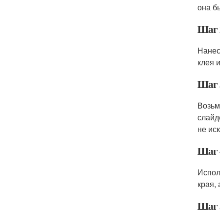
она б
Шаг 
Нанес
клея 
Шаг 
Возьм
слайд
не ис
Шаг 
Испол
края,
Шаг 