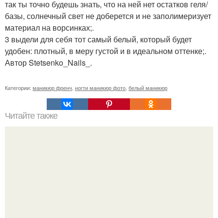
так ты точно будешь знать, что на ней нет остатков геля/
базы, солнечный свет не доберется и не заполимеризует
материал на ворсинках;.
3 выдели для себя тот самый белый, который будет
удобен: плотный, в меру густой и в идеальном оттенке;.
Автор Stetsenko_Nails_.
Категории:
маникюр френч
,
ногти маникюр фото
,
белый маникюр
Читайте также
Голубой с белым маникюр на квадратные ногти: как
сделать этот стиль