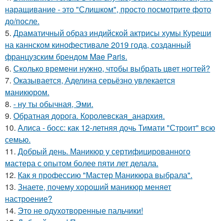
наращивание - это "Слишком", просто посмотрите фото
до/после.
5.
Драматичный образ индийской актрисы хумы Куреши
на каннском кинофестивале 2019 года, созданный
французским брендом Mae Paris.
6.
Сколько времени нужно, чтобы выбрать цвет ногтей?
7.
Оказывается, Аделина серьёзно увлекается
маникюром.
8.
- ну ты обычная, Эми.
9.
Обратная дорога. Королевская_анархия.
10.
Алиса - босс: как 12-летняя дочь Тимати "Строит" всю
семью.
11.
Добрый день. Маникюр у сертифицированного
мастера с опытом более пяти лет делала.
12.
Как я профессию "Мастер Маникюра выбрала".
13.
Знаете, почему хороший маникюр меняет
настроение?
14.
Это не одухотворенные пальчики!