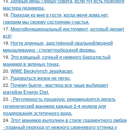
15.
Добрый день! Прошу совета, если тут есть подологи
мастера педикюра.
16.
Приходи ко мне в гости, когда меня дома нет,
говорим мы своему состоянию счастья.
17.
Многофункциональный инструмент, который делает
всё!
18.
Ногти длинные, заострённой овальной/модной
миндалевидно - стилеттообразной формы.
19.
Это изящный, сочный и немного бархатистый
маникюр в зеленых тонах.
20.
WWE Beckylynch Jessikacarr.
21.
Радоваться жизни не легко.
22.
Почему бьюти - мастера все чаще выбирают
коктейли Energy Diet.
23.
- Регулярность процедур: рекомендуется делать
гигиенический маникюр каждые 2-4 недели для
поддержания эстетичного вида.
24.
Этот маникюр выполнен в стиле градиентного омбре
- плавный переход от нежного сиреневого оттенка у