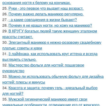
основания ногтя к белому на кончиках.
25.
Руки - это первое что выдает наш возраст.
26.
Почему важно делать маникюр регулярно.
27.
- а какие совпадения в жизни бывают?
28.
Почему я не крашу ногти, но хожу на маникюр?
29.
В КРУГУ богатых людей такую женщину эталоном
красоты считают.
30.
Элегантный маникюр к нежно-розовому свадебному
платью: советы и идеи
31.
3 лайфхака, как использовать круг иттена и всегда
выглядеть стильно.
32.
Мастерство фольги для ногтей: пошаговое
руководство
33.
Можно ли использовать обычную фольгу для дизайна
ногтей: плюсы и минусы
34.
Красота и защита: почему гель - идеальный выбор
для ногтей?
35.
Мужской гигиенический маникюр имеет свои
уникальные особенности, отличающие его от женского.