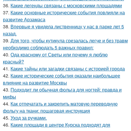
36.
Какие легенды связаны с московскими площадями
37.
Какие основные исторические события повлияли на
развитие Арзамаса
38.
Впервые я увидела лиственницу у нас в парке лет 5
назад.
39.
Для того, чтобы кутикула срезалась легче и без травм
необходимо соблюдать 5 важных правил:
40.
Ода красному от Светы или почему я люблю
красный?
41.
Какие тайны или загадки связаны с историей города
42.
Какие исторические события оказали наибольшее
влияние на развитие Москвы
43.
Подходит ли обычная фольга для ногтей: правда и
мифы
44.
Как отпечатать и закрепить матовую переводную
фольгу на ткани: пошаговая инструкция
45.
Уход за ручками.
46.
Какие площади в центре Курска подходят для