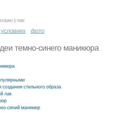
олько у нас
 условиях
фото
идеи темно-синего маникюра
аникюра
популярными
 создания стильного образа
й лак
кюр
мно-синий маникюр