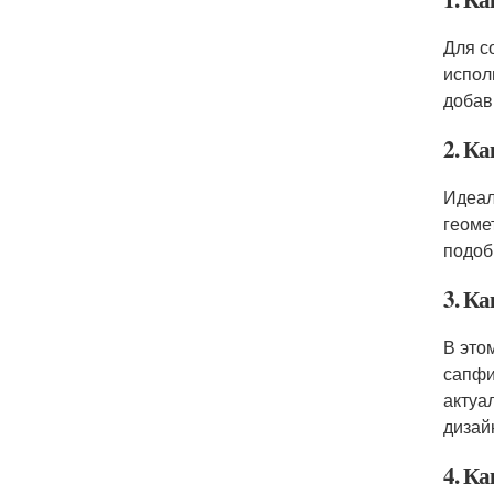
Для с
испол
добав
2. К
Идеал
геоме
подоб
3. К
В это
сапфи
актуа
дизай
4. К