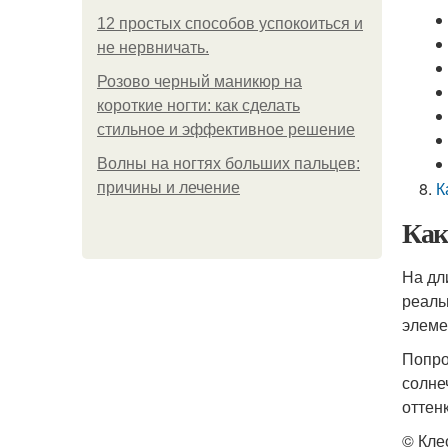
12 простых способов успокоиться и
не нервничать.
Розово черный маникюр на
короткие ногти: как сделать
стильное и эффективное решение
Волны на ногтях больших пальцев:
К
причины и лечение
Как
На дл
реаль
элеме
Попро
солне
оттен
© Кле