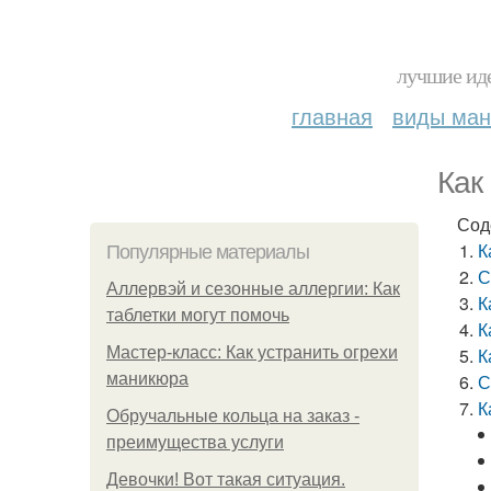
лучшие иде
главная
виды ма
Как
Сод
К
Популярные материалы
С
Аллервэй и сезонные аллергии: Как
К
таблетки могут помочь
К
Мастер-класс: Как устранить огрехи
К
маникюра
С
К
Обручальные кольца на заказ -
преимущества услуги
Девочки! Вот такая ситуация.