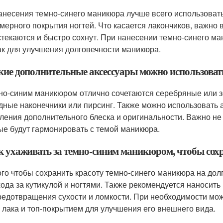
анесения темно-синего маникюра лучше всего использовать
мерного покрытия ногтей. Что касается лакончиков, важно
стекаются и быстро сохнут. При нанесении темно-синего ма
ак для улучшения долговечности маникюра.
акие дополнительные аксессуары можно использова
но-синим маникюром отлично сочетаются серебряные или зо
дные наконечники или пирсинг. Также можно использовать а
ления дополнительного блеска и оригинальности. Важно не
ые будут гармонировать с темой маникюра.
ак ухаживать за темно-синим маникюром, чтобы сохр
ого чтобы сохранить красоту темно-синего маникюра на дол
хода за кутикулой и ногтями. Также рекомендуется наносить 
редотвращения сухости и ломкости. При необходимости мо
 лака и топ-покрытием для улучшения его внешнего вида.