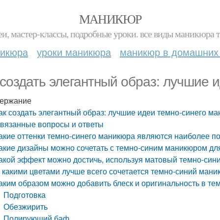
МАНИКЮР
и, мастер-классы, подробные уроки. все виды маникюра т
никюра
уроки маникюра
маникюр в домашних
 создать элегантный образ: лучшие 
ержание
ак создать элегантный образ: лучшие идеи темно-синего м
вязанные вопросы и ответы
акие оттенки темно-синего маникюра являются наиболее 
акие дизайны можно сочетать с темно-синим маникюром для
акой эффект можно достичь, используя матовый темно-сини
 какими цветами лучше всего сочетается темно-синий мани
аким образом можно добавить блеск и оригинальность в те
Подготовка
Обезжирить
Полирующий баф