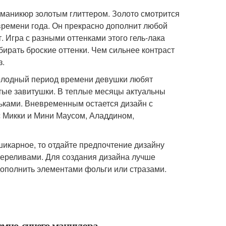
й маникюр золотым глиттером. Золото смотрится
времени года. Он прекрасно дополнит любой
. Игра с разными оттенками этого гель-лака
бирать броские оттенки. Чем сильнее контраст
з.
холодный период времени девушки любят
тые завитушки. В теплые месяцы актуальны
ьками. Вневременным остается дизайн с
 Микки и Мини Маусом, Аладдином,
шикарное, то отдайте предпочтение дизайну
переливами. Для создания дизайна лучше
дополнить элементами фольги или стразами.
темно-синего маникюра