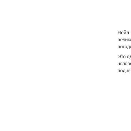
Нейл-
велик
погод
Это о
челов
подче