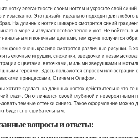
ьте нотку элегантности своим ногтям и украсьте свой сини
о и изысканно. Этот дизайн идеально подходит для любого 
браз. На длинных ногтях шикарно смотрится синий градиент
инает о море и излучает особое тепло и уют. Не бойтесь вы
 начальным и конечным цветами, тем круче получится обра
нем фоне очень красиво смотрятся различные рисунки. В 
лять елочные игрушки, снежинки, звездочки и незамыслова
трации с цветами, веточками, милыми зверушками и мотыл
яшными героями. Здесь пользуются спросом иллюстрации с
евскими принцессами, Стичем и Олафом.
вы хотите сделать на длинных ногтях действительно что-то 
чий глаз». Он отличается своей глубиной и невероятными 
ьзовать темные оттенки синего. Такое оформление можно 
т будет сногсшибательным.
занные вопросы и ответы:
акие материалы лучше всего подходят для создания 