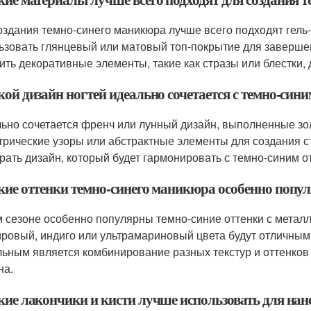
оздания темно-синего маникюра лучше всего подходят гель-
ьзовать глянцевый или матовый топ-покрытие для завершен
ить декоративные элементы, такие как стразы или блестки,
акой дизайн ногтей идеально сочетается с темно-си
ьно сочетается френч или лунный дизайн, выполненные зо
трические узоры или абстрактные элементы для создания с
рать дизайн, который будет гармонировать с темно-синим от
акие оттенки темно-синего маникюра особенно попул
м сезоне особенно популярны темно-синие оттенки с метал
ровый, индиго или ультрамариновый цвета будут отличным
льным является комбинирование разных текстур и оттенков
на.
акие лакончики и кисти лучше использовать для на