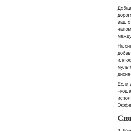
Добав
дорог
ваш о
напом
между
На си
добав
иллюс
мульт
дисне
Если 
«коша
испол
Эффек
Свя
1. К