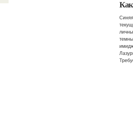
Как
Синяя
текущ
личны
темны
имидж
Лазур
Требу