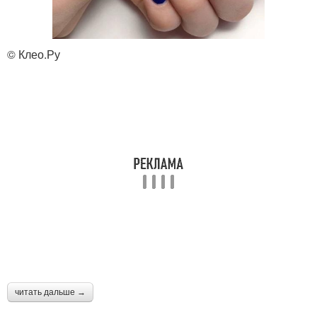
Розовые маникюры
дизайном
© Клео.Ру
Маникюр с блестками
читать дальше →