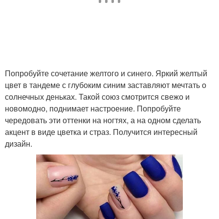
Впечатление от
Цвета при создании
маникюра
Молочный маникюр
Коричневый маникюр
Попробуйте сочетание желтого и синего. Яркий желтый
цвет в тандеме с глубоким синим заставляют мечтать о
солнечных деньках. Такой союз смотрится свежо и
новомодно, поднимает настроение. Попробуйте
Нежно-розовый
Оливковый маникюр
чередовать эти оттенки на ногтях, а на одном сделать
маникюр
акцент в виде цветка и страз. Получится интересный
дизайн.
Популярности с нежно-
Розовый маникюр
розовым маникюром
Маникюр с цветочным