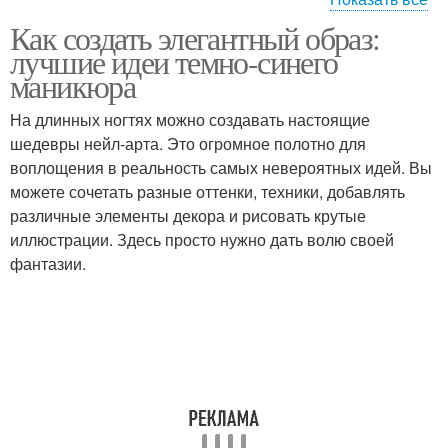
Как создать элегантный образ:
Образ с маникюром
Маникюр в тон
лучшие идеи темно-синего
маникюра
На длинных ногтях можно создавать настоящие
шедевры нейл-арта. Это огромное полотно для
Оттенки в маникюре
Яркий маникюр
воплощения в реальность самых невероятных идей. Вы
можете сочетать разные оттенки, техники, добавлять
различные элементы декора и рисовать крутые
иллюстрации. Здесь просто нужно дать волю своей
Маникюр для коротких
Маникюр для длинных
фантазии.
ногтей
ногтей
Маникюр с
Цветы в розово-сером
аксессуарами
маникюре