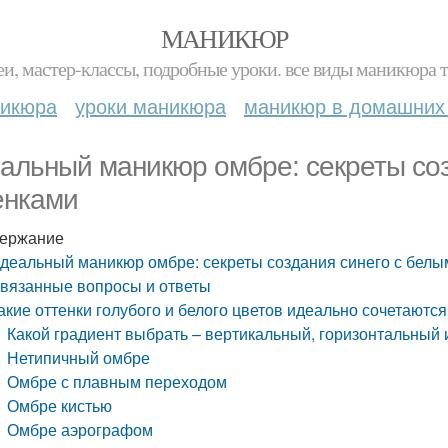
МАНИКЮР
и, мастер-классы, подробные уроки. все виды маникюра т
никюра
уроки маникюра
маникюр в домашних
альный маникюр омбре: секреты соз
енками
ержание
деальный маникюр омбре: секреты создания синего с белы
вязанные вопросы и ответы
акие оттенки голубого и белого цветов идеально сочетаютс
Какой градиент выбрать – вертикальный, горизонтальный
Нетипичный омбре
Омбре с плавным переходом
Омбре кистью
Омбре аэрографом