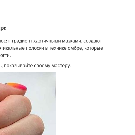
ре
носят градиент хаотичными мазками, создают
тикальные полоски в технике омбре, которые
огти.
ь, показывайте своему мастеру.