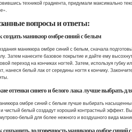
овившись техникой градиента, придумали максимально тек
е».
занные вопросы и ответы:
ак создать маникюр омбре синий с белым
оздания маникюра омбре синий с белым, сначала подготовьт
улу. Затем нанесите базовое покрытие и дайте ему высохнут
товой переход на кончиках ногтей. Затем, используя губку 
т, нанеся белый лак от середины ногтя к кончику. Закончи
иты.
акие оттенки синего и белого лака лучше выбрать д
аникюра омбре синий с белым лучше выбирать насыщенные 
 и чистый белый создадут хороший контрастный эффект. Вы
мутрово-белый для более нежного и воздушного вида мани
ак сохранить долговечность маникюра омбре синий 