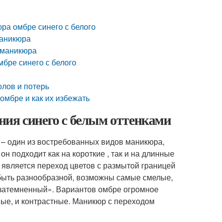
ра омбре синего с белого
маникюра
е маникюра
бре синего с белого
олов и потерь
омбре и как их избежать
ния синего с белым оттенками
 – один из востребованных видов маникюра,
он подходит как на короткие , так и на длинные
ю является переход цветов с размытой границей
т быть разнообразной, возможны самые смелые,
«затемненный». Вариантов омбре огромное
ные, и контрастные. Маникюр с переходом