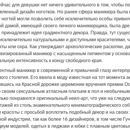
ейчас для девушки нет ничего удивительного в том, чтобы п
еленный дизайн ноготков. Но ранее сфера маникюра была 
у ногтей могли позволить себе исключительно особы привил
ой дамой, имеющей своего личного маникюрщика, была дре
, принадлежит идея градиентного декора. Правда, тут суще
 исключительно натуральными и доступными красителями, 
кты или охра. Как утверждают археологические раскопки, д
визированный маникюр с насыщенным пигментом у основан
альную интенсивность к концу свободного края.
ентный маникюр в современной и привычной глазу интерпре
ого столетия. Его ввела в моду известная на тот момента 
вшись на Красной дорожке церемонии вручения премии Оск
 своим сексуальным атласным платьем в пол и необычным
лько понравился оригинальный неил-арт, что уже на следу
тажей из столь знаменательного кинематографического со
и красоты с просьбой воплотить подобный декор и на своих
ной индустрии, так как более 16 дизайнеров, в том числе Г
диум моделей, одетых в пиджаки и юбки с плавным цветовы