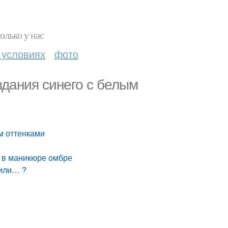
олько у нас
 условиях
фото
дания синего с белым
м оттенками
я в маникюре омбре
 или… ?