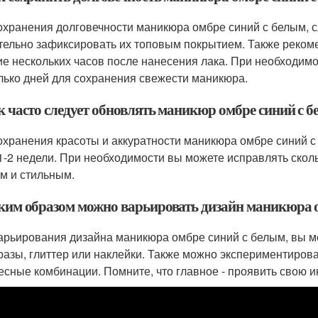
охранения долговечности маникюра омбре синий с белым, сл
тельно зафиксировать их топовым покрытием. Также рекоме
ие нескольких часов после нанесения лака. При необходим
лько дней для сохранения свежести маникюра.
ак часто следует обновлять маникюр омбре синий с 
охранения красоты и аккуратности маникюра омбре синий с
 1-2 недели. При необходимости вы можете исправлять скол
м и стильным.
аким образом можно варьировать дизайн маникюра 
арьирования дизайна маникюра омбре синий с белым, вы м
тразы, глиттер или наклейки. Также можно экспериментиров
есные комбинации. Помните, что главное - проявить свою и