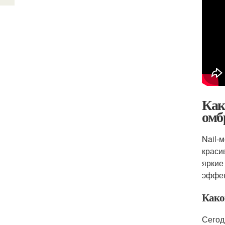
Как
омб
Nail-
краси
яркие
эффек
Како
Сегод