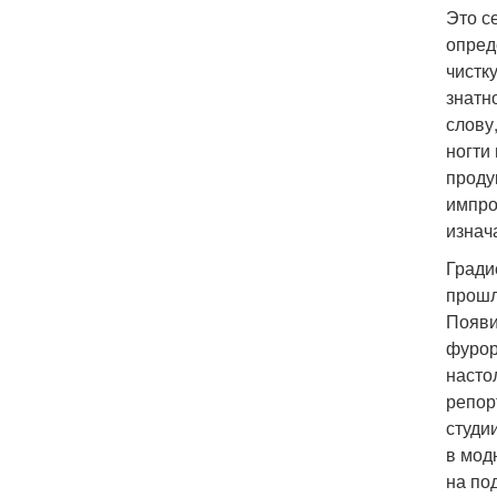
Это с
опред
чистк
знатн
слову
ногти
проду
импро
изнач
Гради
прошл
Появи
фурор
насто
репор
студи
в мод
на по