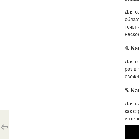
Для с
обяза
течен
неско
4. К
Для с
раз в
свежи
5. К
Для в
как с
интер
⇦