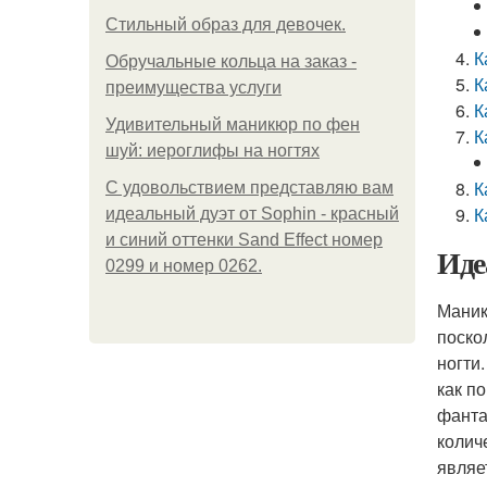
Стильный образ для девочек.
К
Обручальные кольца на заказ -
К
преимущества услуги
К
Удивительный маникюр по фен
К
шуй: иероглифы на ногтях
К
С удовольствием представляю вам
К
идеальный дуэт от Sophin - красный
и синий оттенки Sand Effect номер
Иде
0299 и номер 0262.
Маник
поско
ногти
как п
фанта
колич
являе