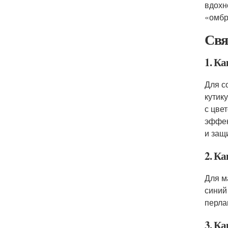
вдохн
«омбр
Свя
1. К
Для с
кутик
с цве
эффек
и защ
2. К
Для м
синий
перла
3. К