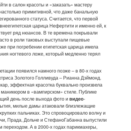
ойти в салон красоты и «заказать» мастеру
настолько примитивной, что даже банальную
егированного статуса. Считается, что первой
внеегипетская царица Нефертити и именно ей, к
ствует ряд нюансов. В те времена покрывали
часто в роли таковых выступали пищевые
аже при погребении египетская царица имела
ия ногтевого ложе, который медленно терял
тации появился намного позже – в 80-х годах
актриса Золотого Голливуда – Рианна Дэймонд.
ар, эффектная красотка буквально произвела
 маникюром в «вампирском» стиле. Публике
ющий день после выхода фото и
видео
-
бытия, милые дамы атаковали близлежащие
 хрупких пальчиках. Это спровоцировало волну и
уччи, Прада, Дольче и СтефаноГабанна выпустили
м переходом. А в 2000-х годах парикмахеры,