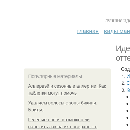
лучшие иде
главная
виды ма
Иде
отт
Сод
И
Популярные материалы
С
Аллервэй и сезонные аллергии: Как
К
таблетки могут помочь
Удаляем волосы с зоны бикини.
Бритье
Гелевые ногти: возможно ли
наносить лак на их поверхность