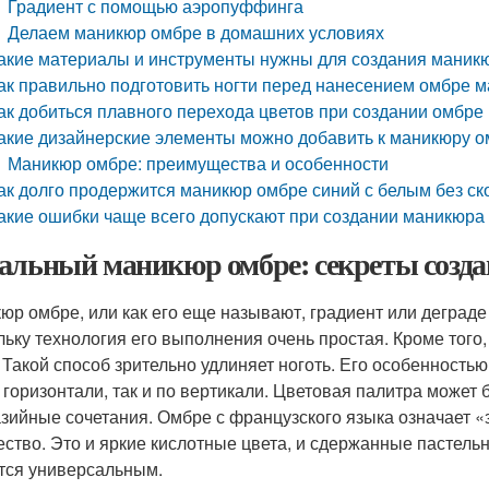
Градиент с помощью аэропуффинга
Делаем маникюр омбре в домашних условиях
акие материалы и инструменты нужны для создания маникю
ак правильно подготовить ногти перед нанесением омбре 
ак добиться плавного перехода цветов при создании омбр
акие дизайнерские элементы можно добавить к маникюру ом
Маникюр омбре: преимущества и особенности
ак долго продержится маникюр омбре синий с белым без ск
акие ошибки чаще всего допускают при создании маникюра 
альный маникюр омбре: секреты созда
юр омбре, или как его еще называют, градиент или деграде
льку технология его выполнения очень простая. Кроме того, 
. Такой способ зрительно удлиняет ноготь. Его особенность
о горизонтали, так и по вертикали. Цветовая палитра може
зийные сочетания. Омбре с французского языка означает 
ество. Это и яркие кислотные цвета, и сдержанные пастель
тся универсальным.