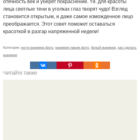
отечность век и уберет покраснение. 19. для красоты
лица светлые тени в уголках глаз творят чудо! Взгляд
становится открытым, и даже самое изможденное лицо
преображается. Этот совет поможет оставаться
красоткой в разгар напряженной недели!
Категории:
ногти маникюр фото
,
маникюр лаком фото
,
белый маникюр
,
как сделать
маникюр
Читайте также
1. покройте верхнее веко перламутровыми тенями
кремового оттенка.