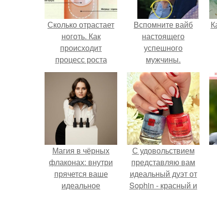
Сколько отрастает
Вспомните вайб
К
ноготь. Как
настоящего
происходит
успешного
процесс роста
мужчины.
ногтей
Магия в чёрных
С удовольствием
флаконах: внутри
представляю вам
прячется ваше
идеальный дуэт от
идеальное
Sophin - красный и
настроение.
синий оттенки Sand
Effect номер 0299 и