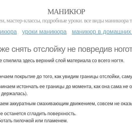
МАНИКЮР
и, мастер-классы, подробные уроки. все виды маникюра т
никюра
уроки маникюра
маникюр в домашних
 же снять отслойку не повредив ного
же спилила здесь верхний слой материала со всего ногтя.
ончаем покрытие до того, как увидим границы отслойки, сам
ачинаем истончать ее границы до момента, как она сама не о
е держалась).
раем аккуратным смахивающим движением, совсем не оказ
ее останется сгладить поверхность.
отать пилочкой или пламенем.