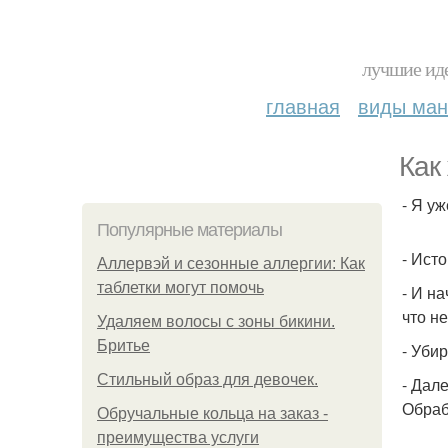
лучшие иде
главная
виды ма
Как
- Я у
Популярные материалы
- Ист
Аллервэй и сезонные аллергии: Как
таблетки могут помочь
- И н
что н
Удаляем волосы с зоны бикини.
Бритье
- Уби
Стильный образ для девочек.
- Дал
Обраб
Обручальные кольца на заказ -
преимущества услуги