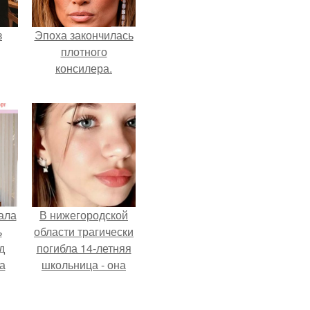
з
Эпоха закончилась
плотного
консилера.
ала
В нижегородской
ь
области трагически
д
погибла 14-летняя
а
школьница - она
покончила с собой
на фоне подготовки