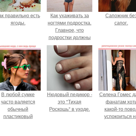
ак правильно eсть
Как ухаживать за
Сапожник бе
ягоды.
ногтями подростка.
сапог.
Главное, что
подростки должны
знать об уходе за
ногтями?
В любой сумке
Нюдовый педикюр -
Селена Гомес д
часто валяется
это "Тихая
фанатам хот
обычный
Роскошь" в уходе.
какой-то пово
пластиковый
успокоиться н
крабик.
фоне всех
разговоров о