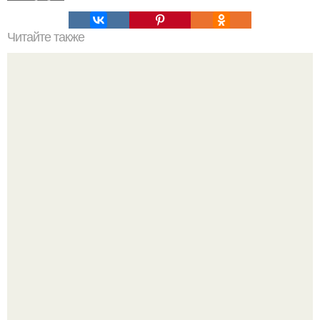
Читайте также
Когда стричь ногти к деньгам. 33 народные приметы,
чтобы привлечь деньги в дом.