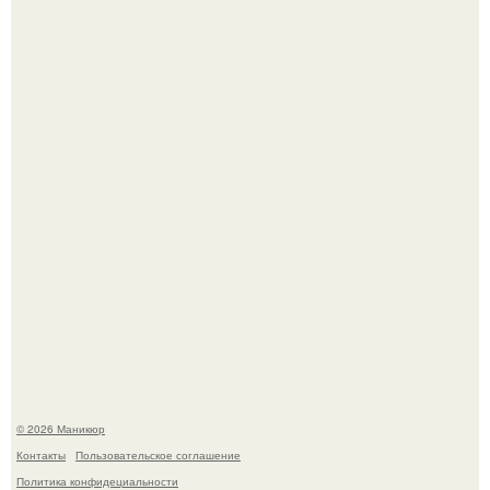
Чем дольше вас радует "Красивая, Удобная Обувь".
Скандинавский боб стал одной из тех летних стрижек,
которые выглядят очень просто.
© 2026 Маникюр
Контакты
Пользовательское соглашение
Политика конфидециальности