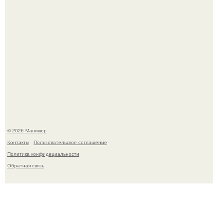
В нижегородской области трагически погибла 14-летняя
школьница - она покончила с собой на фоне подготовки к
контрольной по английскому языку.
© 2026 Маникюр
Контакты
Пользовательское соглашение
Политика конфидециальности
Обратная связь