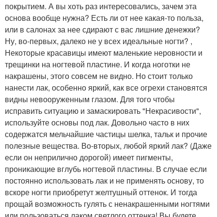
покрытием. А вы хоть раз интересовались, зачем эта
основа вообще нужна? Есть ли от нее какая-то польза,
или в салонах за нее сдирают с вас лишние денежки?
Ну, во-первых, далеко не у всех идеальные ногти? ,
Некоторые красавицы имеют маленькие неровности и
трещинки на ногтевой пластине. И когда ноготки не
накрашены, этого совсем не видно. Но стоит только
нанести лак, особенно яркий, как все огрехи становятся
видны невооруженным глазом. Для того чтобы
исправить ситуацию и замаскировать "Некрасивости",
используйте основы под лак. Довольно часто в них
содержатся мельчайшие частицы шелка, тальк и прочие
полезные вещества. Во-вторых, любой яркий лак? (Даже
если он неприлично дорогой) имеет пигменты,
проникающие вглубь ногтевой пластины. В случае если
постоянно использовать лак и не применять основу, то
вскоре ногти приобретут желтушный оттенок. И тогда
прощай возможность гулять с ненакрашенными ногтями
или пользоваться лаком светлого оттенка! Вы будете