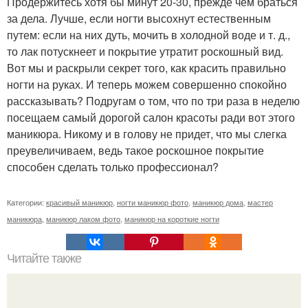
Продержитесь хотя бы минут 20-30, прежде чем браться
за дела. Лучше, если ногти высохнут естественным
путем: если на них дуть, мочить в холодной воде и т. д.,
то лак потускнеет и покрытие утратит роскошный вид.
Вот мы и раскрыли секрет того, как красить правильно
ногти на руках. И теперь можем совершенно спокойно
рассказывать? Подругам о том, что по три раза в неделю
посещаем самый дорогой салон красоты ради вот этого
маникюра. Никому и в голову не придет, что мы слегка
преувеличиваем, ведь такое роскошное покрытие
способен сделать только профессионал?
Категории:
красивый маникюр
,
ногти маникюр фото
,
маникюр дома
,
мастер
маникюра
,
маникюр лаком фото
,
маникюр на короткие ногти
Читайте также