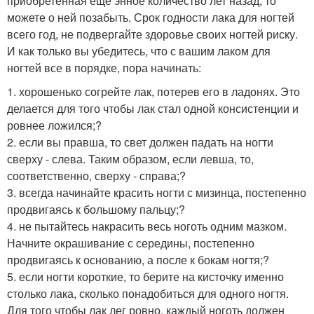
приобретенная еще энное количество лет назад, то
можете о ней позабыть. Срок годности лака для ногтей
всего год, не подвергайте здоровье своих ногтей риску.
И как только вы убедитесь, что с вашим лаком для
ногтей все в порядке, пора начинать:
1. хорошенько согрейте лак, потерев его в ладонях. Это
делается для того чтобы лак стал одной консистенции и
ровнее ложился;?
2. если вы правша, то свет должен падать на ногти
сверху - слева. Таким образом, если левша, то,
соответственно, сверху - справа;?
3. всегда начинайте красить ногти с мизинца, постепенно
продвигаясь к большому пальцу;?
4. не пытайтесь накрасить весь ноготь одним мазком.
Начните окрашивание с середины, постепенно
продвигаясь к основанию, а после к бокам ногтя;?
5. если ногти короткие, то берите на кисточку именно
столько лака, сколько понадобиться для одного ногтя.
Для того чтобы лак лег ровно, каждый ноготь должен